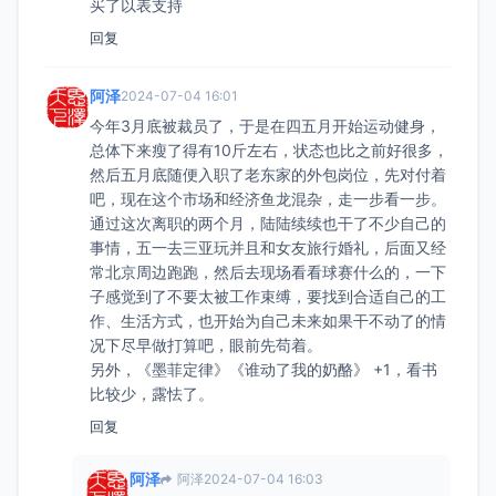
买了以表支持
回复
阿泽
2024-07-04 16:01
今年3月底被裁员了，于是在四五月开始运动健身，
总体下来瘦了得有10斤左右，状态也比之前好很多，
然后五月底随便入职了老东家的外包岗位，先对付着
吧，现在这个市场和经济鱼龙混杂，走一步看一步。
通过这次离职的两个月，陆陆续续也干了不少自己的
事情，五一去三亚玩并且和女友旅行婚礼，后面又经
常北京周边跑跑，然后去现场看看球赛什么的，一下
子感觉到了不要太被工作束缚，要找到合适自己的工
作、生活方式，也开始为自己未来如果干不动了的情
况下尽早做打算吧，眼前先苟着。
另外，《墨菲定律》《谁动了我的奶酪》 +1，看书
比较少，露怯了。
回复
阿泽
阿泽
2024-07-04 16:03