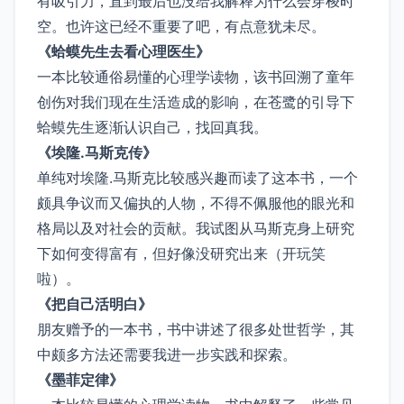
有吸引力，直到最后也没给我解释为什么会穿梭时
空。也许这已经不重要了吧，有点意犹未尽。
《蛤蟆先生去看心理医生》
一本比较通俗易懂的心理学读物，该书回溯了童年
创伤对我们现在生活造成的影响，在苍鹭的引导下
蛤蟆先生逐渐认识自己，找回真我。
《埃隆.马斯克传》
单纯对埃隆.马斯克比较感兴趣而读了这本书，一个
颇具争议而又偏执的人物，不得不佩服他的眼光和
格局以及对社会的贡献。我试图从马斯克身上研究
下如何变得富有，但好像没研究出来（开玩笑
啦）。
《把自己活明白》
朋友赠予的一本书，书中讲述了很多处世哲学，其
中颇多方法还需要我进一步实践和探索。
《墨菲定律》