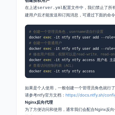
创建授权用户
在上述
配置文件中，我们禁止了所有
server.yml
建用户后才能发送和订阅消息，可通过下面的命
# 创建一个管理员角色，username请自行设置
docker 
exec
# 创建一个普通用户
docker 
exec
# 修改用户权限，权限可以是read-write、read-only
docker 
exec
# 查看访问控制列表（ACL）
docker 
exec
 -it ntfy ntfy access
如果是个人使用，一般创建一个管理员角色就行了
请参考ntfy官方文档：
https://docs.ntfy.sh/conf
Nginx反向代理
为了方便访问和使用，通常我们会配合Nginx反