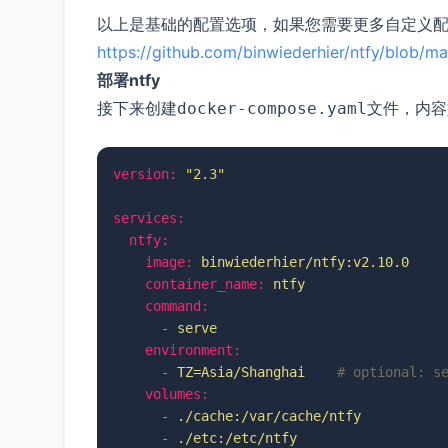
以上是基础的配置选项，如果您需要更多自定义
https://github.com/binwiederhier/ntfy/blob/ma
部署ntfy
接下来创建
文件，内容
docker-compose.yaml
version:
"2.3"
services:
ntfy:
image:
binwiederhier/ntfy:v2.10.0
container_name:
ntfy
command:
-
serve
environment:
-
TZ=Asia/Shanghai
# optional: s
volumes:
-
./cache:/var/cache/ntfy
-
./etc:/etc/ntfy