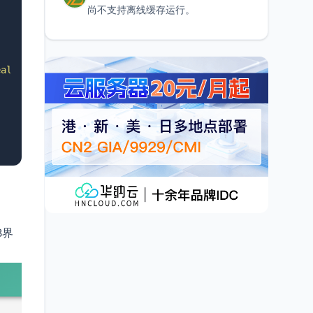
尚不支持离线缓存运行。
ealthy\"\\s*:\\s*true' || exit 1"
]

B界