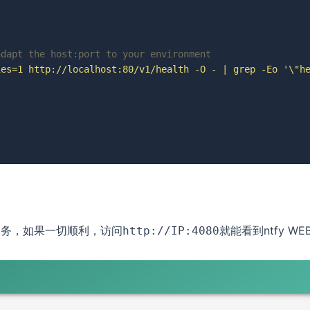
adapt the host:port to your environment
ies=1 http://localhost:80/v1/health -O - | grep -Eo '\"h
服务，如果一切顺利，访问
就能看到ntfy WE
http://IP:4080