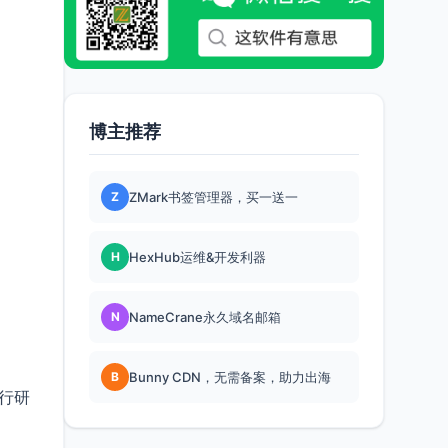
博主推荐
Z
ZMark书签管理器，买一送一
H
HexHub运维&开发利器
N
NameCrane永久域名邮箱
B
Bunny CDN，无需备案，助力出海
行研