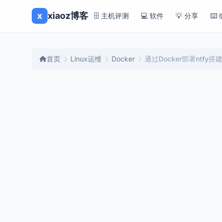
x
xiaoz博客
🗄️ 主机评测
💻 软件
💡 分享
⌨️
首页
Linux运维
Docker
通过Docker部署ntf