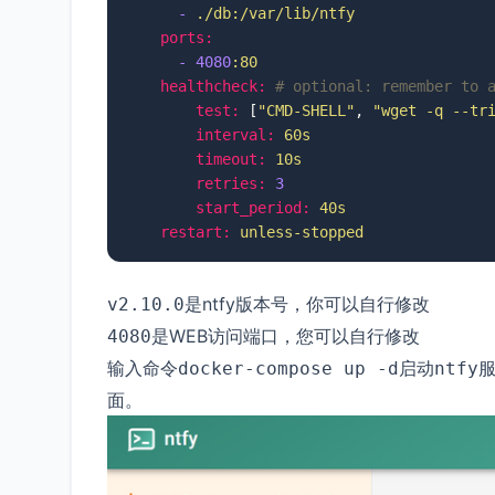
-
./db:/var/lib/ntfy
ports:
-
4080
:80
healthcheck:
# optional: remember to 
test:
 [
"CMD-SHELL"
, 
"wget -q --tr
interval:
60s
timeout:
10s
retries:
3
start_period:
40s
restart:
unless-stopped
是ntfy版本号，你可以自行修改
v2.10.0
是WEB访问端口，您可以自行修改
4080
输入命令
启动
docker-compose up -d
ntfy
面。