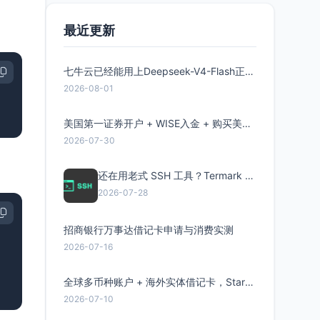
最近更新
七牛云已经能用上Deepseek-V4-Flash正式版了，点此领取300万Token
2026-08-01
美国第一证券开户 + WISE入金 + 购买美股全流程分享
2026-07-30
还在用老式 SSH 工具？Termark 新一代跨平台智能SSH客户端了解一下
2026-07-28
招商银行万事达借记卡申请与消费实测
2026-07-16
全球多币种账户 + 海外实体借记卡，Starryblu开户教程与注意事项
2026-07-10