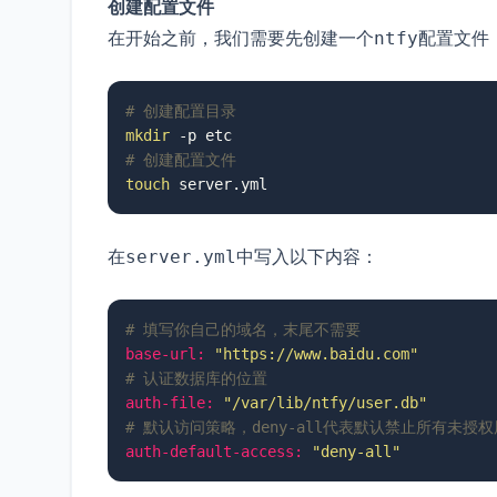
创建配置文件
在开始之前，我们需要先创建一个
配置文件
ntfy
# 创建配置目录
mkdir
# 创建配置文件
touch
 server.yml
在
中写入以下内容：
server.yml
# 填写你自己的域名，末尾不需要
base-url:
"https://www.baidu.com"
# 认证数据库的位置
auth-file:
"/var/lib/ntfy/user.db"
# 默认访问策略，deny-all代表默认禁止所有未授
auth-default-access:
"deny-all"