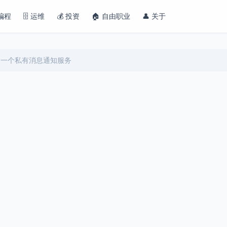
 编程
🗄️ 运维
💰 投资
🏠 自由职业
👤 关于
y搭建一个私有消息通知服务