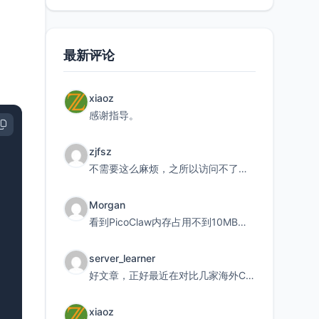
最新评论
xiaoz
感谢指导。
zjfsz
不需要这么麻烦，之所以访问不了，是由于非对称路由的问题，在爱快主路由添加一条静态路由192.168.
Morgan
看到PicoClaw内存占用不到10MB这个数据真的很惊喜，确实很适合我这种想用旧设备折腾AI的小白
server_learner
好文章，正好最近在对比几家海外CDN。文中提到CF免费版不支持自定义回源端口和HOST这个痛点太真实
xiaoz