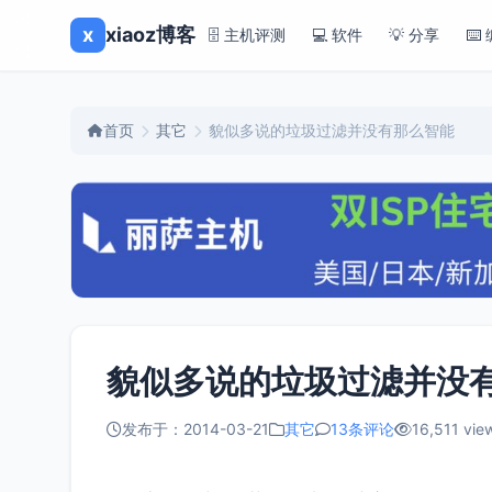
x
xiaoz博客
🗄️ 主机评测
💻 软件
💡 分享
⌨️
首页
其它
貌似多说的垃圾过滤并没有那么智能
貌似多说的垃圾过滤并没
发布于：2014-03-21
其它
13条评论
16,511 vie