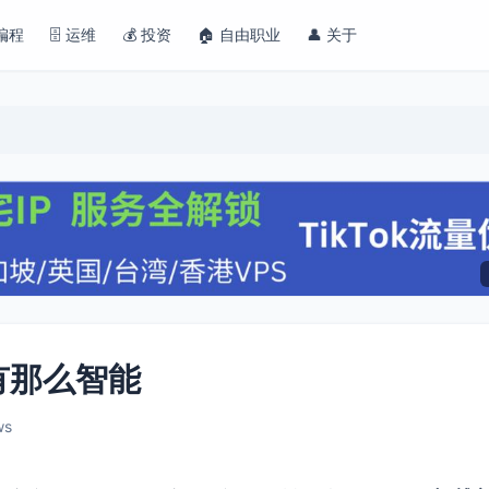
 编程
🗄️ 运维
💰 投资
🏠 自由职业
👤 关于
有那么智能
ws