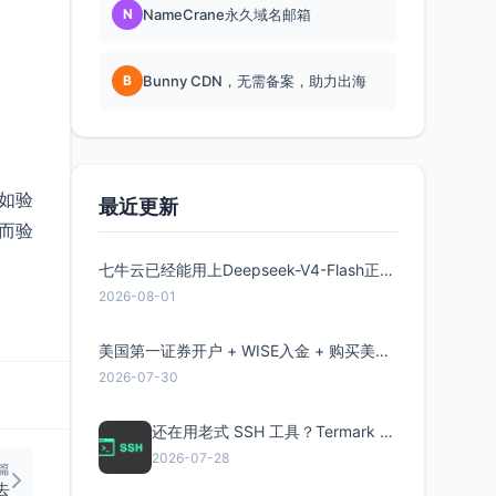
N
NameCrane永久域名邮箱
B
Bunny CDN，无需备案，助力出海
如验
最近更新
而验
七牛云已经能用上Deepseek-V4-Flash正式版了，点此领取300万Token
2026-08-01
美国第一证券开户 + WISE入金 + 购买美股全流程分享
2026-07-30
还在用老式 SSH 工具？Termark 新一代跨平台智能SSH客户端了解一下
2026-07-28
篇
去