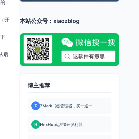
客
的
件（开
本站公众号：xiaozblog
况下
从后
博主推荐
Z
ZMark书签管理器，买一送一
H
HexHub运维&开发利器