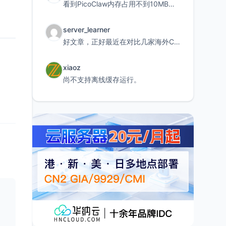
看到PicoClaw内存占用不到10MB这个数据真的很惊喜，确实很适合我这种想用旧设备折腾AI的小白
server_learner
好文章，正好最近在对比几家海外CDN。文中提到CF免费版不支持自定义回源端口和HOST这个痛点太真实
xiaoz
尚不支持离线缓存运行。