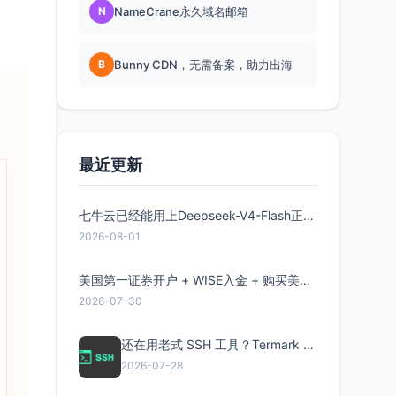
N
NameCrane永久域名邮箱
B
Bunny CDN，无需备案，助力出海
最近更新
七牛云已经能用上Deepseek-V4-Flash正式版了，点此领取300万Token
2026-08-01
美国第一证券开户 + WISE入金 + 购买美股全流程分享
2026-07-30
还在用老式 SSH 工具？Termark 新一代跨平台智能SSH客户端了解一下
2026-07-28