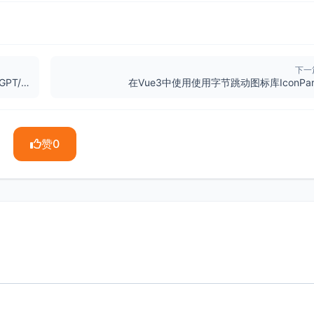
下一
适合海淘的诺贝nobepay虚拟信用卡申请，支持ChatGPT/OpenAI付款
在Vue3中使用使用字节跳动图标库IconPar
赞
0