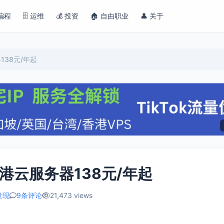
 编程
🗄️ 运维
💰 投资
🏠 自由职业
👤 关于
138元/年起
港云服务器138元/年起
发现
9条评论
21,473 views