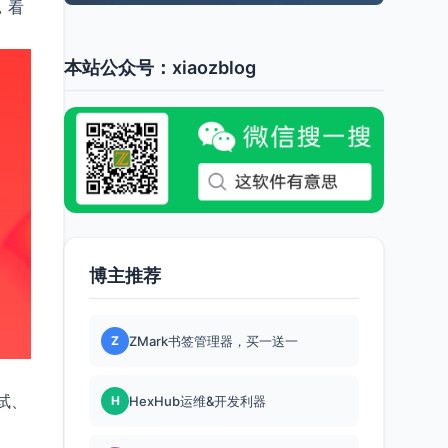
，看
本站公众号：xiaozblog
博主推荐
Z
ZMark书签管理器，买一送一
试、
H
HexHub运维&开发利器