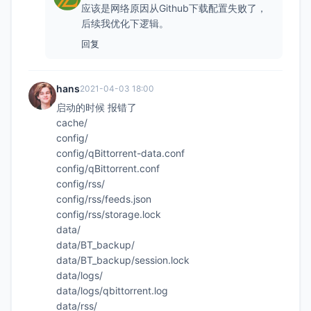
应该是网络原因从Github下载配置失败了，
后续我优化下逻辑。
回复
hans
2021-04-03 18:00
启动的时候 报错了
cache/
config/
config/qBittorrent-data.conf
config/qBittorrent.conf
config/rss/
config/rss/feeds.json
config/rss/storage.lock
data/
data/BT_backup/
data/BT_backup/session.lock
data/logs/
data/logs/qbittorrent.log
data/rss/