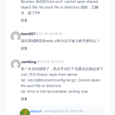
libraries: libQt5Core.so.5: cannot open shared
object file: No such file or directory 报错，已解
决，提了PR
回复
item007
2022-05-09 16:49
请问局域网登录web ui有办法不输入账号密码么？
回复
JamKing
2022-03-26 02:30
第一次启动报错了，然后手动打个包重启后跑起来了
curl: (52) Empty reply from server
tar: /etc/qBittorrent/config.tar.gz: Cannot open:
No such file or directory
tar: Error is not recoverable: exiting now
回复
xiaoz
JamKing
2022-03-26 07:55