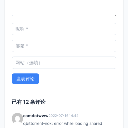
已有 12 条评论
comdotwww
2022-07-16 14:44
qbittorrent-nox: error while loading shared