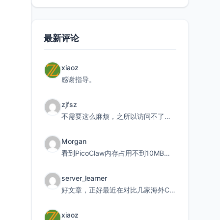
最新评论
xiaoz
感谢指导。
zjfsz
不需要这么麻烦，之所以访问不了，是由于非对称路由的问题，在爱快主路由添加一条静态路由192.168.
Morgan
看到PicoClaw内存占用不到10MB这个数据真的很惊喜，确实很适合我这种想用旧设备折腾AI的小白
server_learner
好文章，正好最近在对比几家海外CDN。文中提到CF免费版不支持自定义回源端口和HOST这个痛点太真实
xiaoz