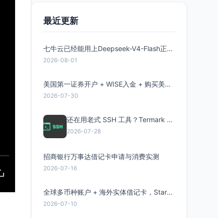
最近更新
七牛云已经能用上Deepseek-V4-Flash正式版了，点此领取300万Token
2026-08-01
美国第一证券开户 + WISE入金 + 购买美股全流程分享
2026-07-30
还在用老式 SSH 工具？Termark 新一代跨平台智能SSH客户端了解一下
2026-07-28
招商银行万事达借记卡申请与消费实测
2026-07-16
全球多币种账户 + 海外实体借记卡，Starryblu开户教程与注意事项
2026-07-10