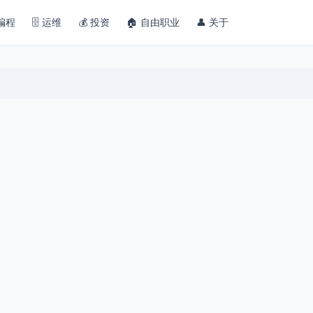
 编程
🗄️ 运维
💰 投资
🏠 自由职业
👤 关于