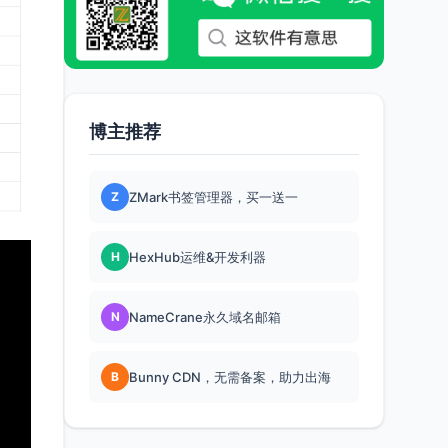
博主推荐
Z
ZMark书签管理器，买一送一
H
HexHub运维&开发利器
N
NameCrane永久域名邮箱
B
Bunny CDN，无需备案，助力出海