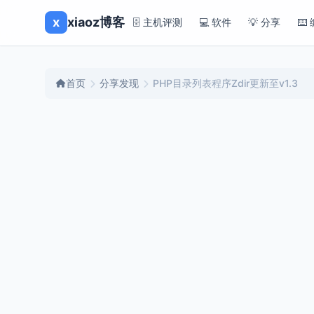
x
xiaoz博客
🗄️ 主机评测
💻 软件
💡 分享
⌨️
首页
分享发现
PHP目录列表程序Zdir更新至v1.3