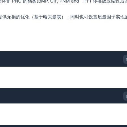
NG 的档案(BMP, GIF, PNM and TIFF) 转换成压缩过后
具，提供无损的优化（基于哈夫曼表），同时也可设置质量因子实现