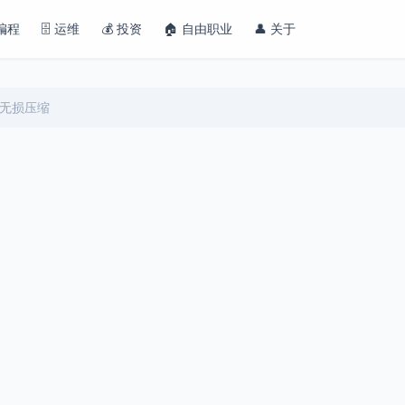
 编程
🗄️ 运维
💰 投资
🏠 自由职业
👤 关于
进行无损压缩