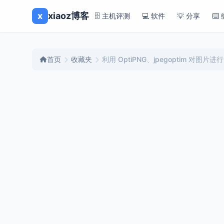
x
xiaoz博客
🗄️ 主机评测
💻 软件
💡 分享
⌨️
首页
收藏夹
利用 OptiPNG、jpegoptim 对图片