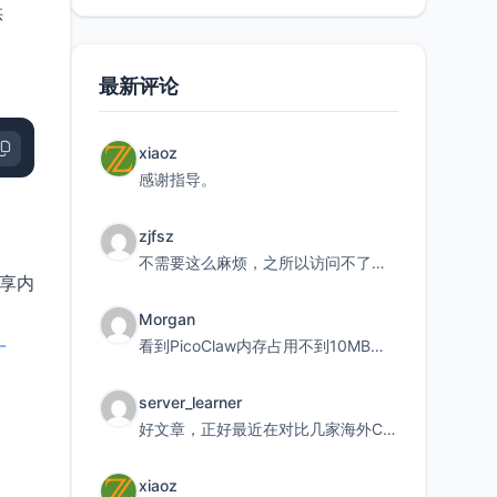
供
最新评论
xargs -0 optipng -o7 -
log
 /root/optipng.log -preserve &&
xiaoz
感谢指导。
zjfsz
不需要这么麻烦，之所以访问不了，是由于非对称路由的问题，在爱快主路由添加一条静态路由192.168.
共享内
Morgan
-
看到PicoClaw内存占用不到10MB这个数据真的很惊喜，确实很适合我这种想用旧设备折腾AI的小白
server_learner
好文章，正好最近在对比几家海外CDN。文中提到CF免费版不支持自定义回源端口和HOST这个痛点太真实
xiaoz