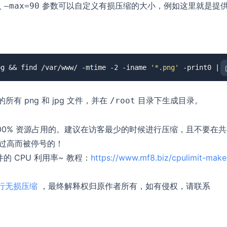
入
参数可以自定义有损压缩的大小，例如这里就是提
–max=90
og && find /var/www/ -mtime -2 -iname 
'*.png'
 -print0 | 
所有 png 和 jpg 文件，并在
目录下生成目录。
/root
100% 资源占用的。建议在访客最少的时候进行压缩，且不要在
用过高而被停号的！
件的 CPU 利用率~ 教程：
https://www.mf8.biz/cpulimit-make
片进行无损压缩
，最终解释权归原作者所有，如有侵权，请联系