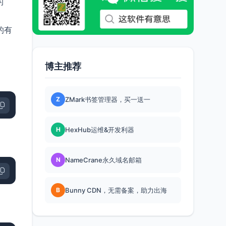
的
的有
博主推荐
Z
ZMark书签管理器，买一送一
H
HexHub运维&开发利器
N
NameCrane永久域名邮箱
B
Bunny CDN，无需备案，助力出海