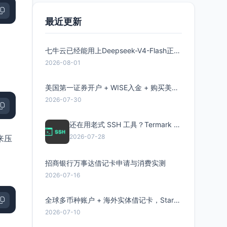
最近更新
七牛云已经能用上Deepseek-V4-Flash正式版了，点此领取300万Token
2026-08-01
美国第一证券开户 + WISE入金 + 购买美股全流程分享
2026-07-30
还在用老式 SSH 工具？Termark 新一代跨平台智能SSH客户端了解一下
2026-07-28
来压
招商银行万事达借记卡申请与消费实测
2026-07-16
全球多币种账户 + 海外实体借记卡，Starryblu开户教程与注意事项
ive
2026-07-10