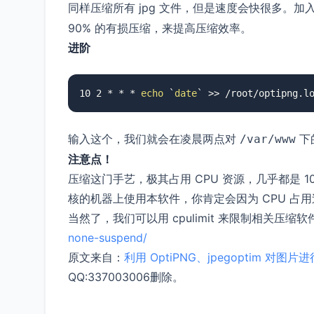
同样压缩所有 jpg 文件，但是速度会快很多。加
90% 的有损压缩，来提高压缩效率。
进阶
10 2 * * * 
echo
 `
date
` >> /root/optipng.l
输入这个，我们就会在凌晨两点对
下的
/var/www
注意点！
压缩这门手艺，极其占用 CPU 资源，几乎都是 
核的机器上使用本软件，你肯定会因为 CPU 占
当然了，我们可以用 cpulimit 来限制相关压缩软
none-suspend/
原文来自：
利用 OptiPNG、jpegoptim 对图
QQ:337003006删除。