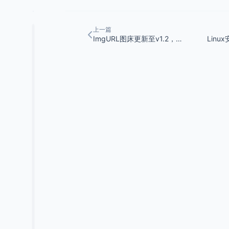
机
上一篇
ImgURL图床更新至v1.2，新增URL批量上传
PHP
辅
助
监
控
SSL
证
书
过
期