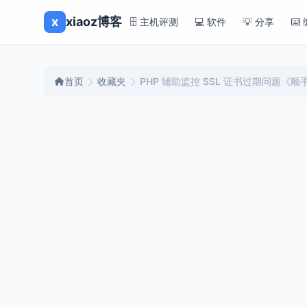
x
xiaoz博客
🗄️ 主机评测
💻 软件
💡 分享
⌨️
首页
收藏夹
PHP 辅助监控 SSL 证书过期问题《顺手
lisa
主