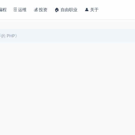
 编程
🗄️ 运维
💰 投资
🏠 自由职业
👤 关于
的 PHP》