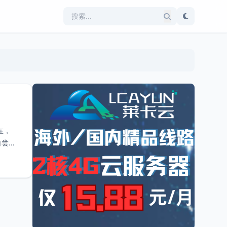
在，
白尝