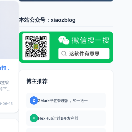
本站公众号：xiaozblog
折扣，
博主推荐
书签管
跨平
难题，
Z
ZMark书签管理器，买一送一
，它还
6-06-15
用，让
H
HexHub运维&开发利器
要特点轻