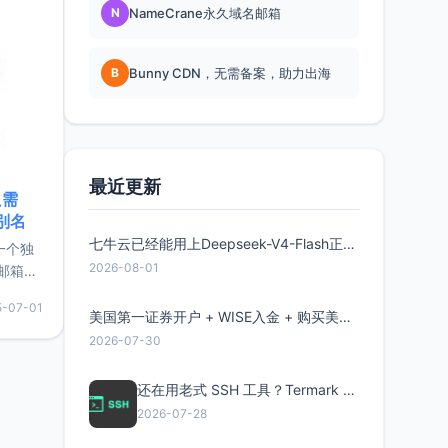
N
NameCrane永久域名邮箱
B
Bunny CDN，无需备案，助力出海
最近更新
只需
限别名
七牛云已经能用上Deepseek-V4-Flash正式版了，点此领取300万Token
的一个独
2026-08-01
邮箱等
永久版
5-07-01
面比较有
美国第一证券开户 + WISE入金 + 购买美股全流程分享
实惠的
2026-07-30
还在用老式 SSH 工具？Termark 新一代跨平台智能SSH客户端了解一下
持直接注
2026-07-28