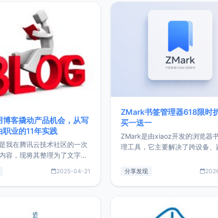
ZMark书签管理器618限时
用博客撬动产品机会，从写
买一送一
由职业的11年实践
ZMark是由xiaoz开发的浏览器
是我在腾讯云技术社区的一次
理工具，它主要解决了跨设备、
内容，现将其整理为了文字
台、跨浏览器的书签同步与访问
了写博客11年来的经历，以及
做到一处部署、随处访问。同时
2025-04-21
分享发现
202
过渡到做产品和走向自由职业
支持搭配浏览器扩展（插件）使
故事。文中还首次公开了我的
管理更高效。ZMark官网地址：
ImgURL的真实数据和产品现
https://www.zmark.app/主
介绍大家好，我是xiaoz，以
量级： 使用Bun + Hono.js