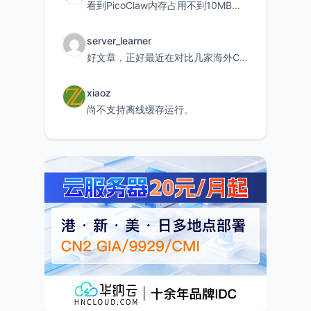
看到PicoClaw内存占用不到10MB这个数据真的很惊喜，确实很适合我这种想用旧设备折腾AI的小白
server_learner
好文章，正好最近在对比几家海外CDN。文中提到CF免费版不支持自定义回源端口和HOST这个痛点太真实
xiaoz
尚不支持离线缓存运行。