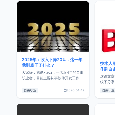
2025年：收入下降20%，这一年
技术人
我到底干了什么？
作到自
大家好，我是xiaoz，一名近4年的自由
这篇文章
职业者，目前主要从事软件开发工作。
线下分享
这篇文章将对我的2025年做一个简单
版，分享
的总结，内容主要包括：工作、学习、
自由职业
2026-01-12
自由职业
通过博客
以及投资。这一年虽然整体收入下降
的一个小
20%，但却过得很充实，2026年不求
首个产品
突破，但求保持。关于工作新增项目：
状。自我
2025年新增了一些非商业的开源项