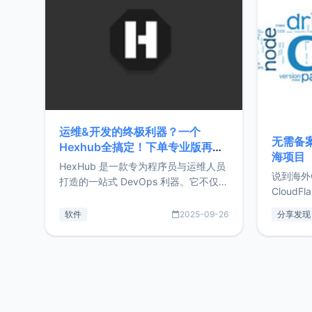
前从事服
目，主要包括：Zu
转自由职
运维&开发的终极利器？一个
无需备案
Hexhub全搞定！下单专业版再赠
海项目
Zdir/OneNav授权
HexHub 是一款专为程序员与运维人员
说到海外
打造的一站式 DevOps 利器。它不仅支
CloudF
持连接 SSH 服务器，还集成了 Docker
套餐，且
与常见数据库管理功能。这意味着，在
软件
2025-09-26
分享发现
防护，已
开发过程中您无需在多个软件间频繁切
首选，那既
换，仅凭 HexHub 即可同时搞定运维与
了，为啥
数据库操作。Hexhub功能特点支持连
不得不提C
接SSH支持跨平台：m
非常不爽