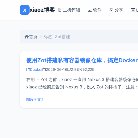
x
xiaoz博客
🗄️ 主机评测
💻 软件
💡 分享
⌨️
首页
标签: Zot搭建
使用Zot搭建私有容器镜像仓库，搞定Docke
Docker
2026-06-16
2评论
2,229
在用上 Zot 之前，xiaoz 一直用 Nexus 3 搭
xiaoz 已经彻底告别 Nexus 3，投入 Zot 的怀
试！！！什么是Zot？
阅读全文