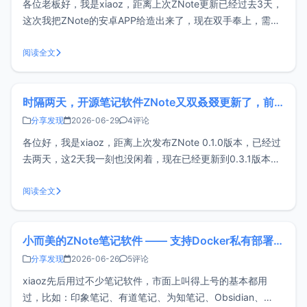
各位老板好，我是xiaoz，距离上次ZNote更新已经过去3天，
这次我把ZNote的安卓APP给造出来了，现在双手奉上，需要
的朋友可自取哦。注意：安卓APP需要搭配ZNote服务端一起
使用！如果您还不了解ZNote，可以先看下往期回顾：小而美
阅读全文
的ZNote笔记软件 —— 支持Docker私有部署和WE
时隔两天，开源笔记软件ZNote又双叒叕更新了，前来汇报
分享发现
2026-06-29
4评论
各位好，我是xiaoz，距离上次发布ZNote 0.1.0版本，已经过
去两天，这2天我一刻也没闲着，现在已经更新到0.3.1版本
了，给各位老板汇报下ZNote笔记软件最近更新情况。ZNote
官网：https://znote.xphub.dev/ZNote近期更新由于近期更
阅读全文
新内容实在是太多了，所以无法
小而美的ZNote笔记软件 —— 支持Docker私有部署和WEB访问
分享发现
2026-06-26
5评论
xiaoz先后用过不少笔记软件，市面上叫得上号的基本都用
过，比如：印象笔记、有道笔记、为知笔记、Obsidian、