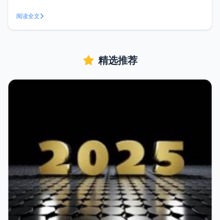
Joplin、Notion、思源笔记、UpNote、TriliumNext...，有的
不好看，有的太臃肿，有的同步困难，有的太过复杂，总之没
阅读全文
找到一款完全合适的，于是就诞生了自己开发一款笔
精选推荐