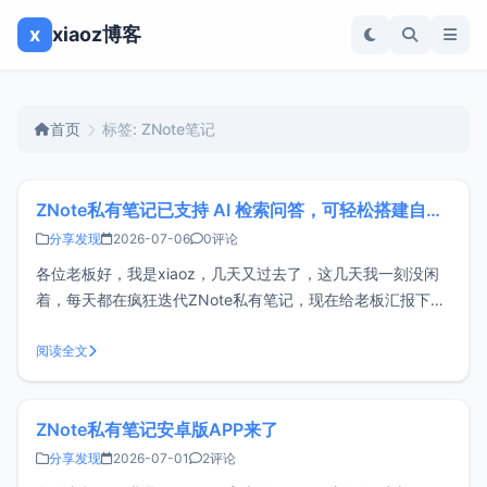
x
xiaoz博客
首页
标签: ZNote笔记
ZNote私有笔记已支持 AI 检索问答，可轻松搭建自己的智能知识库
分享发现
2026-07-06
0评论
各位老板好，我是xiaoz，几天又过去了，这几天我一刻没闲
着，每天都在疯狂迭代ZNote私有笔记，现在给老板汇报下最
新支持的AI 检索问答功能。ZNote开源地址：
https://github.com/helloxz/znote什么是 AI 检索问答？简单
阅读全文
来说，和传统AI对话不同的是，ZNote的A
ZNote私有笔记安卓版APP来了
分享发现
2026-07-01
2评论