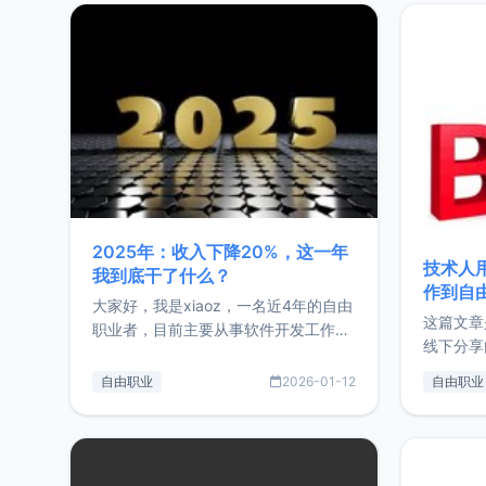
2025年：收入下降20%，这一年
技术人
我到底干了什么？
作到自
大家好，我是xiaoz，一名近4年的自由
这篇文章
职业者，目前主要从事软件开发工作。
线下分享
这篇文章将对我的2025年做一个简单
版，分享
的总结，内容主要包括：工作、学习、
自由职业
2026-01-12
自由职业
通过博客
以及投资。这一年虽然整体收入下降
的一个小
20%，但却过得很充实，2026年不求
首个产品
突破，但求保持。关于工作新增项目：
状。自我
2025年新增了一些非商业的开源项