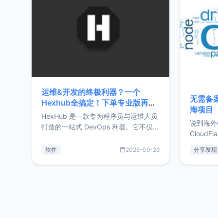
前从事服
目，主要包括：Zu
转自由职
运维&开发的终极利器？一个
无需备案
Hexhub全搞定！下单专业版再赠
海项目
Zdir/OneNav授权
HexHub 是一款专为程序员与运维人员
说到海外
打造的一站式 DevOps 利器。它不仅支
CloudF
持连接 SSH 服务器，还集成了 Docker
套餐，且
与常见数据库管理功能。这意味着，在
软件
2025-09-26
分享发现
防护，已
开发过程中您无需在多个软件间频繁切
首选，那既
换，仅凭 HexHub 即可同时搞定运维与
了，为啥
数据库操作。Hexhub功能特点支持连
不得不提C
接SSH支持跨平台：m
非常不爽