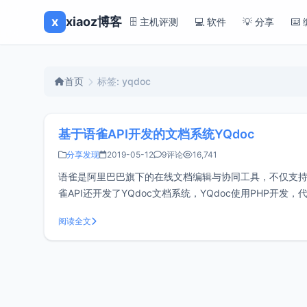
x
xiaoz博客
🗄️ 主机评测
💻 软件
💡 分享
⌨️
首页
标签: yqdoc
基于语雀API开发的文档系统YQdoc
分享发现
2019-05-12
9评论
16,741
语雀是阿里巴巴旗下的在线文档编辑与协同工具，不仅支持Ma
雀API还开发了YQdoc文档系统，YQdoc使用PHP开
域名访问，利于网站SEO无语
阅读全文