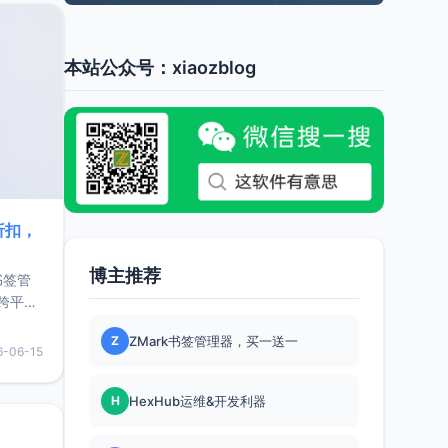
本站公众号：xiaozblog
折扣，
博主推荐
书签管
跨平
难题，
Z
ZMark书签管理器，买一送一
，它还
6-06-15
用，让
H
HexHub运维&开发利器
要特点轻