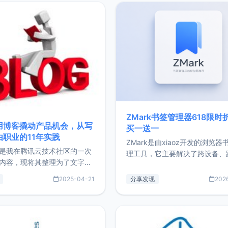
ZMark书签管理器618限时
用博客撬动产品机会，从写
买一送一
由职业的11年实践
ZMark是由xiaoz开发的浏览器
是我在腾讯云技术社区的一次
理工具，它主要解决了跨设备、
内容，现将其整理为了文字
台、跨浏览器的书签同步与访问
了写博客11年来的经历，以及
做到一处部署、随处访问。同时
2025-04-21
分享发现
202
过渡到做产品和走向自由职业
支持搭配浏览器扩展（插件）使
故事。文中还首次公开了我的
管理更高效。ZMark官网地址：
ImgURL的真实数据和产品现
https://www.zmark.app/主
介绍大家好，我是xiaoz，以
量级： 使用Bun + Hono.js