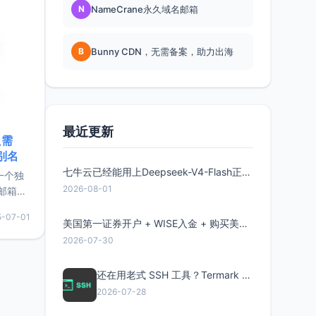
N
NameCrane永久域名邮箱
B
Bunny CDN，无需备案，助力出海
最近更新
只需
限别名
七牛云已经能用上Deepseek-V4-Flash正式版了，点此领取300万Token
的一个独
2026-08-01
邮箱等
永久版
5-07-01
面比较有
美国第一证券开户 + WISE入金 + 购买美股全流程分享
实惠的
2026-07-30
还在用老式 SSH 工具？Termark 新一代跨平台智能SSH客户端了解一下
持直接注
2026-07-28