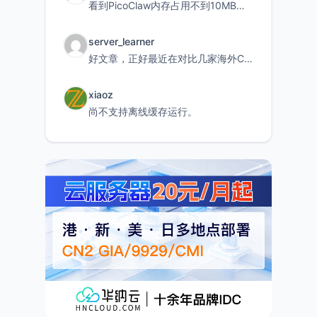
看到PicoClaw内存占用不到10MB这个数据真的很惊喜，确实很适合我这种想用旧设备折腾AI的小白
server_learner
好文章，正好最近在对比几家海外CDN。文中提到CF免费版不支持自定义回源端口和HOST这个痛点太真实
xiaoz
尚不支持离线缓存运行。