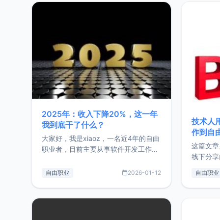
2025年：收入下降20%，这一年
技术人
我到底干了什么？
作到自
大家好，我是xiaoz，一名近4年的自由
这篇文章
职业者，目前主要从事软件开发工作。
线下分享
这篇文章将对我的2025年做一个简单
版，分享
的总结，内容主要包括：工作、学习、
自由职业
2026-01-12
自由职业
通过博客
以及投资。这一年虽然整体收入下降
的一个小
20%，但却过得很充实，2026年不求
首个产品
突破，但求保持。关于工作新增项目：
状。自我
2025年新增了一些非商业的开源项