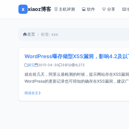
x
xiaoz博客
🗄️ 主机评测
💻 软件
💡 分享
⌨️
首页
标签: xss
WordPress曝存储型XSS漏洞，影响4.2及
其它
2015-04-30
3评论
9,273
就在前几天，阿里云盾检测的时候，提示网站存在XSS漏
WordPress的更新记录也可得知的确存在XSS漏洞，建议
了新的版本4.1.2，其中提到修复
阅读全文