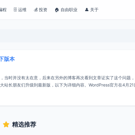
 编程
🗄️ 运维
💰 投资
🏠 自由职业
👤 关于
以下版本
洞，当时并没有太在意，后来在另外的博客再次看到文章证实了这个问题
广大站长朋友们升级到最新版，以下为详细内容。WordPress官方在4月2
精选推荐