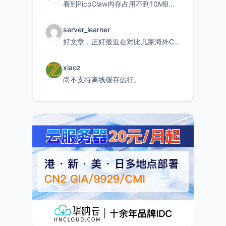
看到PicoClaw内存占用不到10MB这个数据真的很惊喜，确实很适合我这种想用旧设备折腾AI的小白
server_learner
好文章，正好最近在对比几家海外CDN。文中提到CF免费版不支持自定义回源端口和HOST这个痛点太真实
xiaoz
尚不支持离线缓存运行。