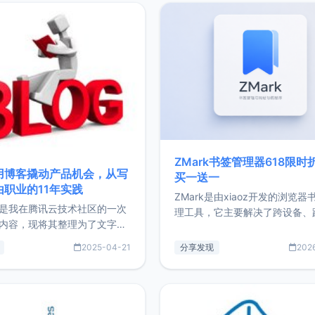
ZMark书签管理器618限时
用博客撬动产品机会，从写
买一送一
由职业的11年实践
ZMark是由xiaoz开发的浏览器
是我在腾讯云技术社区的一次
理工具，它主要解决了跨设备、
内容，现将其整理为了文字
台、跨浏览器的书签同步与访问
了写博客11年来的经历，以及
做到一处部署、随处访问。同时
2025-04-21
分享发现
202
过渡到做产品和走向自由职业
支持搭配浏览器扩展（插件）使
故事。文中还首次公开了我的
管理更高效。ZMark官网地址：
ImgURL的真实数据和产品现
https://www.zmark.app/主
介绍大家好，我是xiaoz，以
量级： 使用Bun + Hono.js