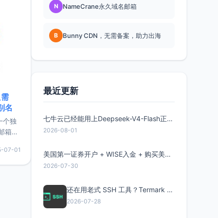
N
NameCrane永久域名邮箱
B
Bunny CDN，无需备案，助力出海
最近更新
只需
限别名
七牛云已经能用上Deepseek-V4-Flash正式版了，点此领取300万Token
的一个独
2026-08-01
邮箱等
永久版
5-07-01
面比较有
美国第一证券开户 + WISE入金 + 购买美股全流程分享
实惠的
2026-07-30
还在用老式 SSH 工具？Termark 新一代跨平台智能SSH客户端了解一下
持直接注
2026-07-28