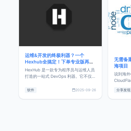
前从事服
目，主要包括：Zu
转自由职
运维&开发的终极利器？一个
无需备案
Hexhub全搞定！下单专业版再赠
海项目
Zdir/OneNav授权
HexHub 是一款专为程序员与运维人员
说到海外
打造的一站式 DevOps 利器。它不仅支
CloudF
持连接 SSH 服务器，还集成了 Docker
套餐，且
与常见数据库管理功能。这意味着，在
软件
2025-09-26
分享发现
防护，已
开发过程中您无需在多个软件间频繁切
首选，那既
换，仅凭 HexHub 即可同时搞定运维与
了，为啥
数据库操作。Hexhub功能特点支持连
不得不提C
接SSH支持跨平台：m
非常不爽