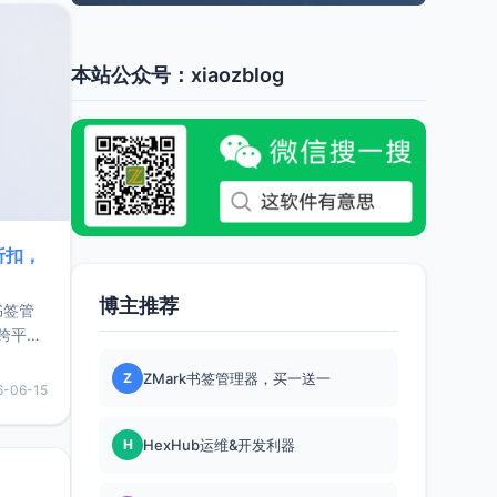
本站公众号：xiaozblog
折扣，
博主推荐
书签管
跨平
难题，
Z
ZMark书签管理器，买一送一
，它还
6-06-15
用，让
H
HexHub运维&开发利器
要特点轻