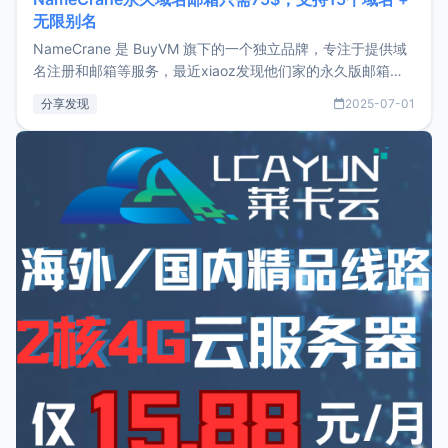
无限别名
NameCrane 是 BuyVM 旗下的一个独立品牌，专注于提供域
名注册和邮箱等服务，最近xiaoz发现他们家的永久版邮箱服
务只要75美元，价格方面比较有优势。如果你正需要一个靠谱
分享发现
2025-07-01
又实惠的域名邮箱，不妨尝试一下 NameCrane。注册
NameCraneNameCrane不支持直接注册，必须要购买