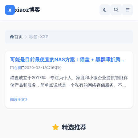
x
xiaoz博客
首页
标签: X3P
可能是目前最便宜的NAS方案：猫盘 + 黑群晖折腾过程
心得
2020-03-15
16评论
猫盘成立于2017年，专注为个人、家庭和小微企业提供智能存
储产品和服务，简单点说就是一个私有的网络存储服务。不过
很多人用猫盘来挖矿，矿难后市面上涌现出大批二手猫盘，
xiaoz也是最近才了解猫盘，于是在闲鱼上买了一个来折腾。
阅读全文
关于购买目前官网在售的只有猫盘 Plus，价格为399元，官网
地址为：http
精选推荐