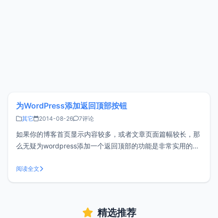
为WordPress添加返回顶部按钮
其它
2014-08-26
7评论
如果你的博客首页显示内容较多，或者文章页面篇幅较长，那
么无疑为wordpress添加一个返回顶部的功能是非常实用的，
将有助于提升用户体验，如果还没有添加的朋友可以试试哦。
一、首先将下面的代码添加到主题目录的style.css样式表中，
阅读全文
当然也可以根据自己的风格进行修改：/*返回顶部样式*/
#goto
精选推荐