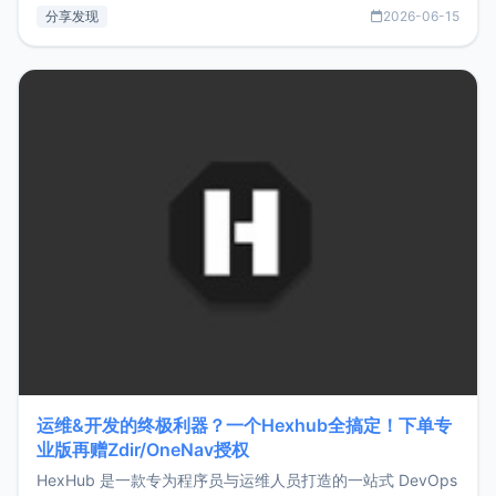
部署、随处访问。同时，它还支持搭配浏览器扩展（插件）使
分享发现
2026-06-15
用，让管理更高效。ZMark官网地址：
https://www.zmark.app/主要特点轻量级： 使用Bun +
Hono.js
运维&开发的终极利器？一个Hexhub全搞定！下单专
业版再赠Zdir/OneNav授权
HexHub 是一款专为程序员与运维人员打造的一站式 DevOps