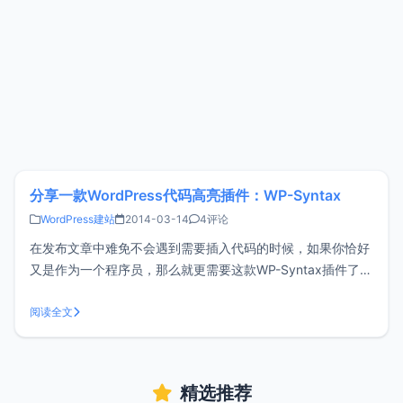
分享一款WordPress代码高亮插件：WP-Syntax
WordPress建站
2014-03-14
4评论
在发布文章中难免不会遇到需要插入代码的时候，如果你恰好
又是作为一个程序员，那么就更需要这款WP-Syntax插件了，
在后台搜索名称即可安装。WP-Syntax的使用：<br/ >在发布
文章的时候需要切换到文本模式，然后在需要添加代码的地方
阅读全文
添加如下代码：<pre lang="
精选推荐