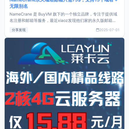
无限别名
NameCrane 是 BuyVM 旗下的一个独立品牌，专注于提供域
名注册和邮箱等服务，最近xiaoz发现他们家的永久版邮箱服
务只要75美元，价格方面比较有优势。如果你正需要一个靠谱
分享发现
2025-07-01
又实惠的域名邮箱，不妨尝试一下 NameCrane。注册
NameCraneNameCrane不支持直接注册，必须要购买