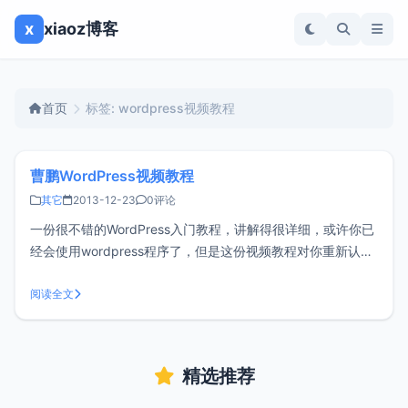
x
xiaoz博客
首页
标签: wordpress视频教程
曹鹏WordPress视频教程
其它
2013-12-23
0评论
一份很不错的WordPress入门教程，讲解得很详细，或许你已
经会使用wordpress程序了，但是这份视频教程对你重新认识
一下wordpress也是非常有帮助的，曹鹏秉承自由分享原则，
因此这份教程你可以随意分享转载，但是禁止用于任何商业用
阅读全文
户，感谢他的分享。[caption id="att
精选推荐