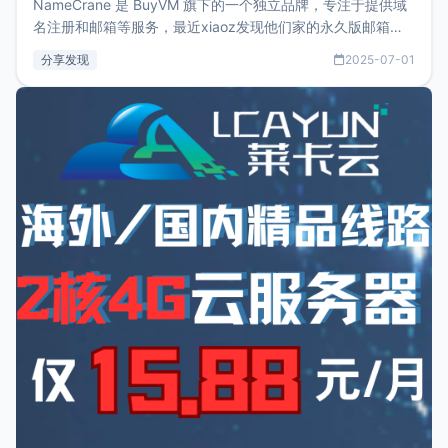
NameCrane 是 BuyVM 旗下的一个独立品牌，专注于提供域
名注册和邮箱等服务，最近xiaoz发现他们家的永久版邮箱服
务只要75美元，价格方面比较有优势。如果你正需要一个靠谱
分享发现
2025-07-01
又实惠的域名邮箱，不妨尝试一下 NameCrane。注册
NameCraneNameCrane不支持直接注册，必须要购买