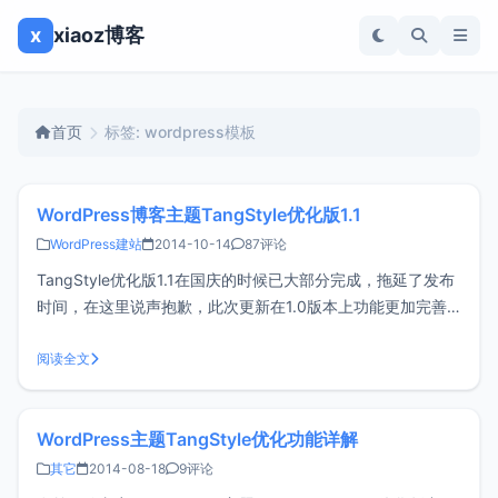
x
xiaoz博客
首页
标签: wordpress模板
WordPress博客主题TangStyle优化版1.1
WordPress建站
2014-10-14
87评论
TangStyle优化版1.1在国庆的时候已大部分完成，拖延了发布
时间，在这里说声抱歉，此次更新在1.0版本上功能更加完善
和强大。请看下面详细介绍。TangStyle_Optimization1.1更新
内容： 新增文章目录功能，默认为关闭状态（请配合标题3使
阅读全文
用） 新增新浪前端库选项，有助
WordPress主题TangStyle优化功能详解
其它
2014-08-18
9评论