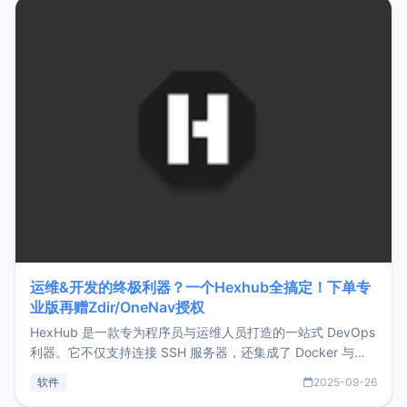
Hono.js
运维&开发的终极利器？一个Hexhub全搞定！下单专
业版再赠Zdir/OneNav授权
HexHub 是一款专为程序员与运维人员打造的一站式 DevOps
利器。它不仅支持连接 SSH 服务器，还集成了 Docker 与常
见数据库管理功能。这意味着，在开发过程中您无需在多个软
软件
2025-09-26
件间频繁切换，仅凭 HexHub 即可同时搞定运维与数据库操