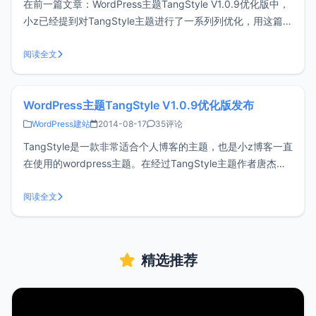
在前一篇文章：WordPress主题TangStyle V1.0.9优化版中，
小z已经提到对TangStyle主题进行了一系列列优化，用这篇文
章专门介绍具体优化了哪些内容。一、禁用谷歌字体
wordpress3.8版本之后会从后台加载Google fonts，而最近
阅读全文
Google又被和谐所以对速度有一定
WordPress主题TangStyle V1.0.9优化版发布
WordPress建站
2014-08-17
35评论
TangStyle是一款非常适合个人博客的主题，也是小z博客一直
在使用的wordpress主题。在经过TangStyle主题作者唐杰先
生同意的情况下，小z对TangStyle V1.0.9进行了一些优化，
并再次分享发布，供网友学习和交流使用。原主题请访问：
阅读全文
WordPress模版TangStyle V
精选推荐