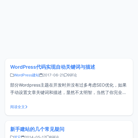
WordPress代码实现自动关键词与描述
WordPress建站
2017-06-21
9评论
部分Wordpress主题在开发时并没有过多考虑SEO优化，如果
手动设置文章关键词和描述，显然不太明智，当然了你完全可
以使用插件来帮助你完成，比如All in one seo，但是
Wordpress有个原则是能用代码实现的就尽量不用插件，可避
阅读全文
免过多的消耗资源和影响站点速度。 （更多…）
新手建站的几个常见疑问
其它
2014-05-17
8评论