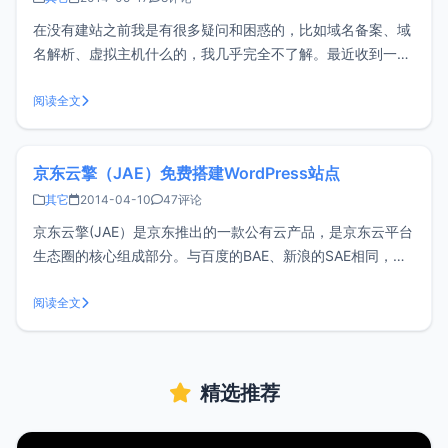
在没有建站之前我是有很多疑问和困惑的，比如域名备案、域
名解析、虚拟主机什么的，我几乎完全不了解。最近收到一个
网友的邮件问了我一些建站的相关问题，在QQ上也有朋友询
问，因为小z知识水平有限，所以只能尽我所能来回答这些问
阅读全文
题，如果有不对地方还请各位给予指正。为了方便我将问题整
理了一下，希望能够有所帮助。
京东云擎（JAE）免费搭建WordPress站点
其它
2014-04-10
47评论
京东云擎(JAE）是京东推出的一款公有云产品，是京东云平台
生态圈的核心组成部分。与百度的BAE、新浪的SAE相同，但
是JAE刚上线不久，可能很多人都还没听说过或不太了解。小
z尝试在JAE安装WordPress并成功，相对而言比BAE和SAE安
阅读全文
装更加简单，下面就来分享一下。<br/ >一、
精选推荐