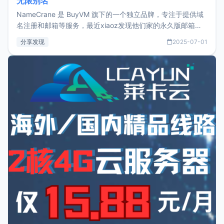
无限别名
NameCrane 是 BuyVM 旗下的一个独立品牌，专注于提供域
名注册和邮箱等服务，最近xiaoz发现他们家的永久版邮箱服
务只要75美元，价格方面比较有优势。如果你正需要一个靠谱
分享发现
2025-07-01
又实惠的域名邮箱，不妨尝试一下 NameCrane。注册
NameCraneNameCrane不支持直接注册，必须要购买