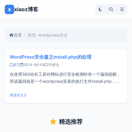
x
xiaoz博客
首页
标签: wordpress安全
WordPress安全篇之install.php的处理
其它
2014-06-05
10评论
在使用360站长工具对网站进行安全检测时有一个漏洞提醒，
而该漏洞就是一个wordpress安装的执行文件install.php，当
wordpress安装成功后这个文件也可以功成身退了。各位站长
们可排查一下网站是否存在同样问题。 此文件存在于
阅读全文
web/wp-admin/下，黑客有可能利用这些脚本或信息直
精选推荐