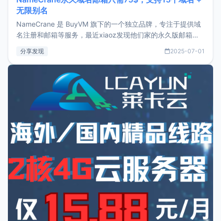
无限别名
NameCrane 是 BuyVM 旗下的一个独立品牌，专注于提供域
名注册和邮箱等服务，最近xiaoz发现他们家的永久版邮箱服
务只要75美元，价格方面比较有优势。如果你正需要一个靠谱
分享发现
2025-07-01
又实惠的域名邮箱，不妨尝试一下 NameCrane。注册
NameCraneNameCrane不支持直接注册，必须要购买