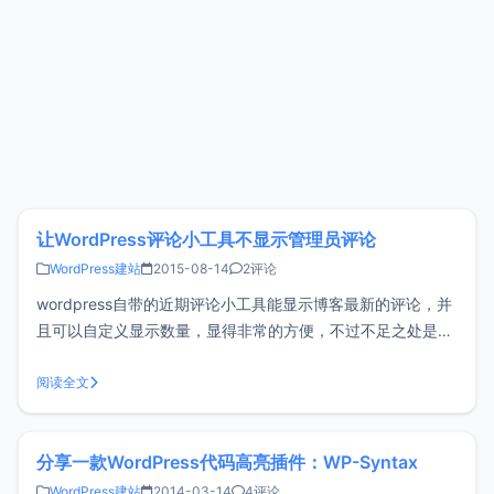
让WordPress评论小工具不显示管理员评论
WordPress建站
2015-08-14
2评论
wordpress自带的近期评论小工具能显示博客最新的评论，并
且可以自定义显示数量，显得非常的方便，不过不足之处是当
管理员对博客留言者进行回复时也会显示出来，这样一来近期
评论小工具很有可能被管理员自己的评论占满，显得体验不太
阅读全文
好。近期评论想要解决这个问题也非常得简单，只需要将下面
的代码添加到主题目录的
分享一款WordPress代码高亮插件：WP-Syntax
WordPress建站
2014-03-14
4评论