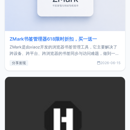
ZMark书签管理器618限时折扣，买一送一
ZMark是由xiaoz开发的浏览器书签管理工具，它主要解决了
跨设备、跨平台、跨浏览器的书签同步与访问难题，做到一处
部署、随处访问。同时，它还支持搭配浏览器扩展（插件）使
分享发现
2026-06-15
用，让管理更高效。ZMark官网地址：
https://www.zmark.app/主要特点轻量级： 使用Bun +
Hono.js