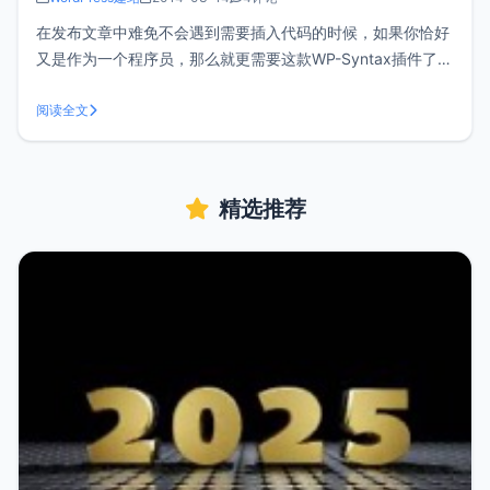
在发布文章中难免不会遇到需要插入代码的时候，如果你恰好
又是作为一个程序员，那么就更需要这款WP-Syntax插件了，
在后台搜索名称即可安装。WP-Syntax的使用：<br/ >在发布
文章的时候需要切换到文本模式，然后在需要添加代码的地方
阅读全文
添加如下代码：<pre lang="
精选推荐