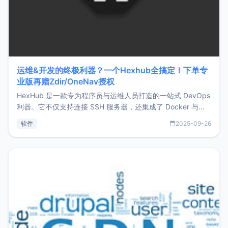
运维&开发的终极利器？一个Hexhub全搞定！下单专
业版再赠Zdir/OneNav授权
HexHub 是一款专为程序员与运维人员打造的一站式 DevOps
利器。它不仅支持连接 SSH 服务器，还集成了 Docker 与常
见数据库管理功能。这意味着，在开发过程中您无需在多个软
软件
2025-09-26
件间频繁切换，仅凭 HexHub 即可同时搞定运维与数据库操
作。Hexhub功能特点支持连接SSH支持跨平台：m