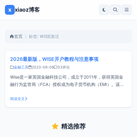
x
xiaoz博客
首页
标签: WISE激活
2026最新版，WISE开户教程与注意事项
金融工具
2023-06-06
33评论
Wise是一家英国金融科技公司，成立于2011年，获得英国金
融行为监管局（FCA）授权成为电子货币机构（EMI）。该公
司最初名为TransferWise，2021年更名为Wise，并在伦敦证
券交易所上市。Wise为全球大多数国家/地区的人提供国际汇
阅读全文
款服务，使用不含加价的市场中间汇率进行货币兑换，与我
精选推荐