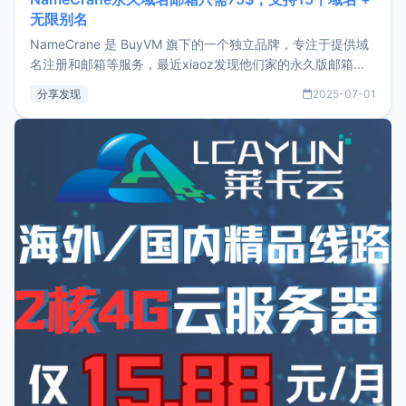
无限别名
NameCrane 是 BuyVM 旗下的一个独立品牌，专注于提供域
名注册和邮箱等服务，最近xiaoz发现他们家的永久版邮箱服
务只要75美元，价格方面比较有优势。如果你正需要一个靠谱
分享发现
2025-07-01
又实惠的域名邮箱，不妨尝试一下 NameCrane。注册
NameCraneNameCrane不支持直接注册，必须要购买