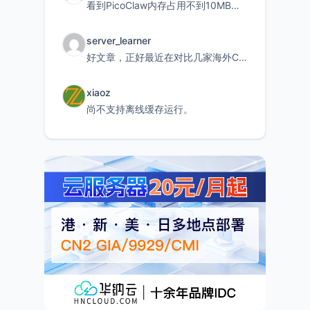
看到PicoClaw内存占用不到10MB这个数据真的很惊喜，确实很适合我这种想用旧设备折腾AI的小白
server_learner
好文章，正好最近在对比几家海外CDN。文中提到CF免费版不支持自定义回源端口和HOST这个痛点太真实
xiaoz
尚不支持离线缓存运行。