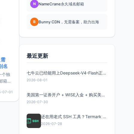
N
NameCrane永久域名邮箱
B
Bunny CDN，无需备案，助力出海
最近更新
只需
限别名
七牛云已经能用上Deepseek-V4-Flash正式版了，点此领取300万Token
的一个独
2026-08-01
邮箱等
永久版
5-07-01
面比较有
美国第一证券开户 + WISE入金 + 购买美股全流程分享
实惠的
2026-07-30
还在用老式 SSH 工具？Termark 新一代跨平台智能SSH客户端了解一下
持直接注
2026-07-28