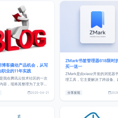
ZMark书签管理器618限时
用博客撬动产品机会，从写
买一送一
由职业的11年实践
ZMark是由xiaoz开发的浏览器
是我在腾讯云技术社区的一次
理工具，它主要解决了跨设备、
内容，现将其整理为了文字
台、跨浏览器的书签同步与访问
了写博客11年来的经历，以及
做到一处部署、随处访问。同时
2025-04-21
分享发现
202
过渡到做产品和走向自由职业
支持搭配浏览器扩展（插件）使
故事。文中还首次公开了我的
管理更高效。ZMark官网地址：
ImgURL的真实数据和产品现
https://www.zmark.app/主
介绍大家好，我是xiaoz，以
量级： 使用Bun + Hono.js