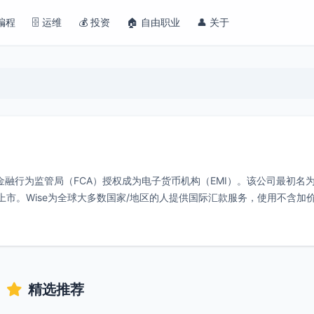
 编程
🗄️ 运维
💰 投资
🏠 自由职业
👤 关于
国金融行为监管局（FCA）授权成为电子货币机构（EMI）。该公司最初名
券交易所上市。Wise为全球大多数国家/地区的人提供国际汇款服务，使用不含加
精选推荐