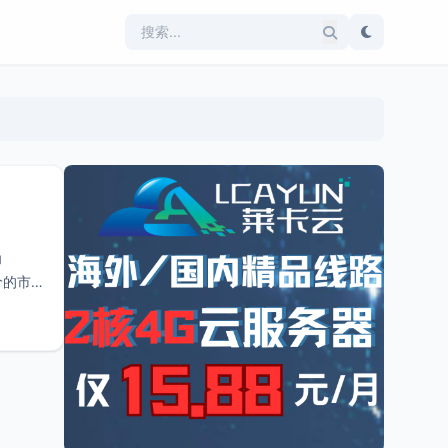
为
价的市