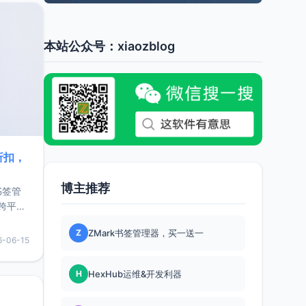
本站公众号：xiaozblog
折扣，
博主推荐
书签管
跨平
难题，
Z
ZMark书签管理器，买一送一
，它还
6-06-15
用，让
H
HexHub运维&开发利器
要特点轻