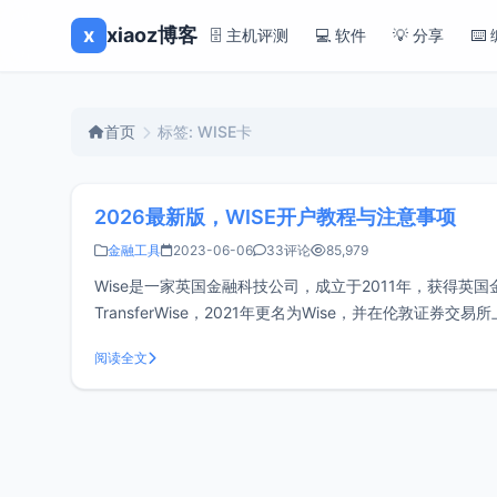
x
xiaoz博客
🗄️ 主机评测
💻 软件
💡 分享
⌨️
首页
标签: WISE卡
2026最新版，WISE开户教程与注意事项
金融工具
2023-06-06
33评论
85,979
Wise是一家英国金融科技公司，成立于2011年，获得英
TransferWise，2021年更名为Wise，并在伦敦证
场中间汇率进行货币兑换，与我
阅读全文