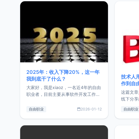
2025年：收入下降20%，这一年
技术人
我到底干了什么？
作到自
大家好，我是xiaoz，一名近4年的自由
这篇文章
职业者，目前主要从事软件开发工作。
线下分享
这篇文章将对我的2025年做一个简单
版，分享
的总结，内容主要包括：工作、学习、
自由职业
2026-01-12
自由职业
通过博客
以及投资。这一年虽然整体收入下降
的一个小
20%，但却过得很充实，2026年不求
首个产品
突破，但求保持。关于工作新增项目：
状。自我
2025年新增了一些非商业的开源项