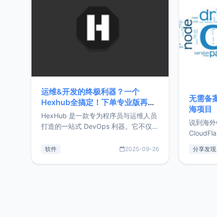
前从事服
目，主要包括：Zu
转自由职
运维&开发的终极利器？一个
无需备案
Hexhub全搞定！下单专业版再赠
海项目
Zdir/OneNav授权
HexHub 是一款专为程序员与运维人员
说到海外
打造的一站式 DevOps 利器。它不仅支
CloudF
持连接 SSH 服务器，还集成了 Docker
套餐，且
与常见数据库管理功能。这意味着，在
软件
2025-09-26
分享发现
防护，已
开发过程中您无需在多个软件间频繁切
首选，那既
换，仅凭 HexHub 即可同时搞定运维与
了，为啥
数据库操作。Hexhub功能特点支持连
不得不提C
接SSH支持跨平台：m
非常不爽