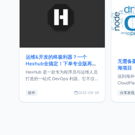
前从事服
目，主要包括：Zu
转自由职
运维&开发的终极利器？一个
无需备案
Hexhub全搞定！下单专业版再赠
海项目
Zdir/OneNav授权
HexHub 是一款专为程序员与运维人员
说到海外
打造的一站式 DevOps 利器。它不仅支
CloudF
持连接 SSH 服务器，还集成了 Docker
套餐，且
与常见数据库管理功能。这意味着，在
软件
2025-09-26
分享发现
防护，已
开发过程中您无需在多个软件间频繁切
首选，那既
换，仅凭 HexHub 即可同时搞定运维与
了，为啥
数据库操作。Hexhub功能特点支持连
不得不提C
接SSH支持跨平台：m
非常不爽