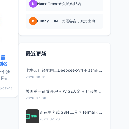
N
NameCrane永久域名邮箱
B
Bunny CDN，无需备案，助力出海
最近更新
只需
限别名
七牛云已经能用上Deepseek-V4-Flash正式版了，点此领取300万Token
的一个独
2026-08-01
邮箱等
永久版
5-07-01
面比较有
美国第一证券开户 + WISE入金 + 购买美股全流程分享
实惠的
2026-07-30
还在用老式 SSH 工具？Termark 新一代跨平台智能SSH客户端了解一下
持直接注
2026-07-28