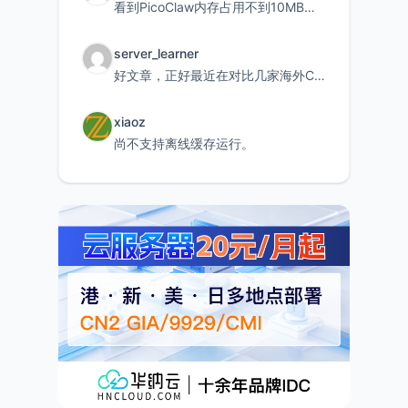
看到PicoClaw内存占用不到10MB这个数据真的很惊喜，确实很适合我这种想用旧设备折腾AI的小白
server_learner
好文章，正好最近在对比几家海外CDN。文中提到CF免费版不支持自定义回源端口和HOST这个痛点太真实
xiaoz
尚不支持离线缓存运行。