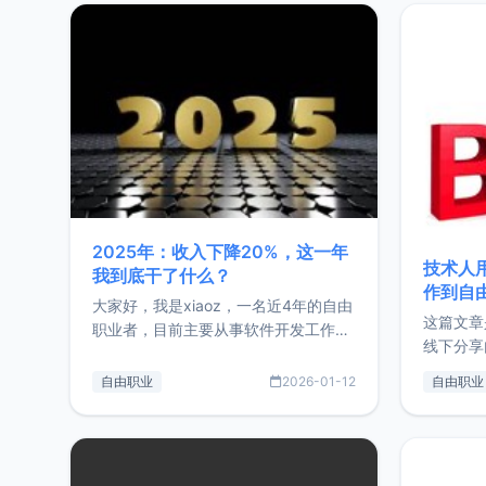
2025年：收入下降20%，这一年
技术人
我到底干了什么？
作到自
大家好，我是xiaoz，一名近4年的自由
这篇文章
职业者，目前主要从事软件开发工作。
线下分享
这篇文章将对我的2025年做一个简单
版，分享
的总结，内容主要包括：工作、学习、
自由职业
2026-01-12
自由职业
通过博客
以及投资。这一年虽然整体收入下降
的一个小
20%，但却过得很充实，2026年不求
首个产品
突破，但求保持。关于工作新增项目：
状。自我
2025年新增了一些非商业的开源项