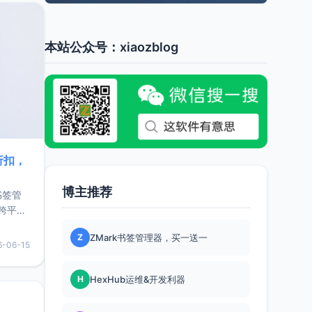
本站公众号：xiaozblog
折扣，
博主推荐
书签管
跨平
难题，
Z
ZMark书签管理器，买一送一
，它还
6-06-15
用，让
H
HexHub运维&开发利器
要特点轻