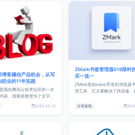
ZMark书签管理器618限时
用博客撬动产品机会，从写
买一送一
由职业的11年实践
ZMark是由xiaoz开发的浏览器
是我在腾讯云技术社区的一次
理工具，它主要解决了跨设备、
内容，现将其整理为了文字
台、跨浏览器的书签同步与访问
了写博客11年来的经历，以及
做到一处部署、随处访问。同时
2025-04-21
分享发现
202
过渡到做产品和走向自由职业
支持搭配浏览器扩展（插件）使
故事。文中还首次公开了我的
管理更高效。ZMark官网地址：
ImgURL的真实数据和产品现
https://www.zmark.app/主
介绍大家好，我是xiaoz，以
量级： 使用Bun + Hono.js