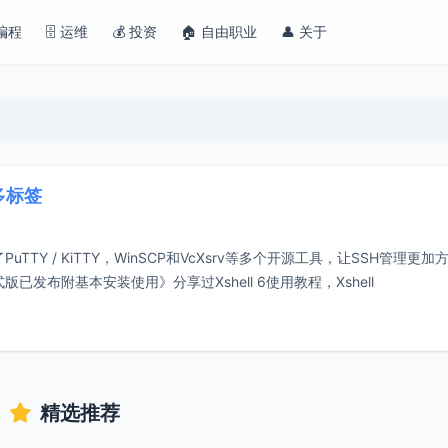
 编程
🗄️ 运维
💰 投资
🏠 自由职业
👤 关于
多标签
PuTTY / KiTTY，WinSCP和VcXsrv等多个开源工具，让SSH管理更
正式版已发布附基本安装使用》分享过Xshell 6使用教程，Xshell
精选推荐