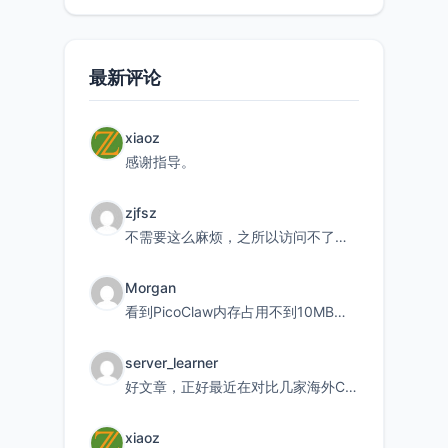
最新评论
xiaoz
感谢指导。
zjfsz
不需要这么麻烦，之所以访问不了，是由于非对称路由的问题，在爱快主路由添加一条静态路由192.168.
Morgan
看到PicoClaw内存占用不到10MB这个数据真的很惊喜，确实很适合我这种想用旧设备折腾AI的小白
server_learner
好文章，正好最近在对比几家海外CDN。文中提到CF免费版不支持自定义回源端口和HOST这个痛点太真实
xiaoz