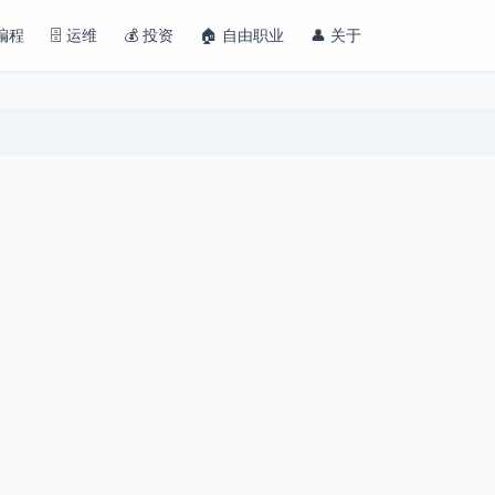
 编程
🗄️ 运维
💰 投资
🏠 自由职业
👤 关于