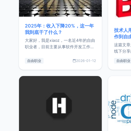
2025年：收入下降20%，这一年
技术人
我到底干了什么？
作到自
大家好，我是xiaoz，一名近4年的自由
这篇文章
职业者，目前主要从事软件开发工作。
线下分享
这篇文章将对我的2025年做一个简单
版，分享
的总结，内容主要包括：工作、学习、
自由职业
2026-01-12
自由职业
通过博客
以及投资。这一年虽然整体收入下降
的一个小
20%，但却过得很充实，2026年不求
首个产品
突破，但求保持。关于工作新增项目：
状。自我
2025年新增了一些非商业的开源项
前从事服
目，主要包括：Zu
转自由职