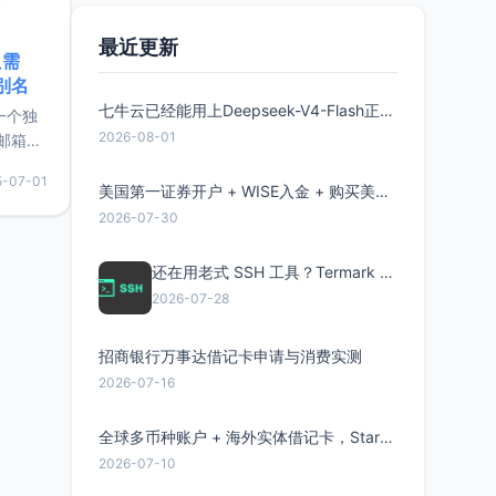
最近更新
只需
限别名
七牛云已经能用上Deepseek-V4-Flash正式版了，点此领取300万Token
的一个独
2026-08-01
邮箱等
永久版
5-07-01
面比较有
美国第一证券开户 + WISE入金 + 购买美股全流程分享
实惠的
2026-07-30
还在用老式 SSH 工具？Termark 新一代跨平台智能SSH客户端了解一下
持直接注
2026-07-28
招商银行万事达借记卡申请与消费实测
2026-07-16
全球多币种账户 + 海外实体借记卡，Starryblu开户教程与注意事项
2026-07-10