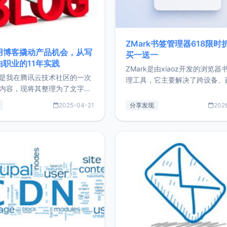
ZMark书签管理器618限时
用博客撬动产品机会，从写
买一送一
由职业的11年实践
ZMark是由xiaoz开发的浏览器
是我在腾讯云技术社区的一次
理工具，它主要解决了跨设备、
内容，现将其整理为了文字
台、跨浏览器的书签同步与访问
了写博客11年来的经历，以及
做到一处部署、随处访问。同时
2025-04-21
分享发现
202
过渡到做产品和走向自由职业
支持搭配浏览器扩展（插件）使
故事。文中还首次公开了我的
管理更高效。ZMark官网地址：
ImgURL的真实数据和产品现
https://www.zmark.app/主
介绍大家好，我是xiaoz，以
量级： 使用Bun + Hono.js
务器运维相关工作，现在已经
业3年，目前