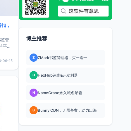
折扣，
博主推荐
书签管
跨平
难题，
Z
ZMark书签管理器，买一送一
，它还
6-06-15
用，让
H
HexHub运维&开发利器
要特点轻
N
NameCrane永久域名邮箱
B
Bunny CDN，无需备案，助力出海