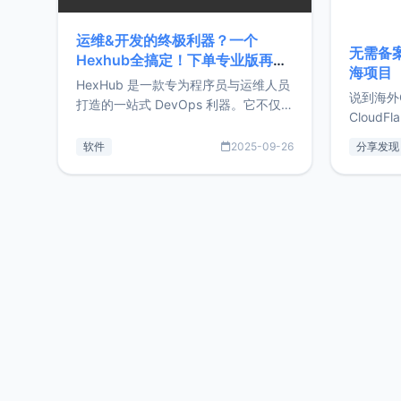
运维&开发的终极利器？一个
无需备案
Hexhub全搞定！下单专业版再赠
海项目
Zdir/OneNav授权
HexHub 是一款专为程序员与运维人员
说到海外
打造的一站式 DevOps 利器。它不仅支
CloudF
持连接 SSH 服务器，还集成了 Docker
套餐，且
与常见数据库管理功能。这意味着，在
软件
2025-09-26
分享发现
防护，已
开发过程中您无需在多个软件间频繁切
首选，那既
换，仅凭 HexHub 即可同时搞定运维与
了，为啥
数据库操作。Hexhub功能特点支持连
不得不提C
接SSH支持跨平台：m
非常不爽