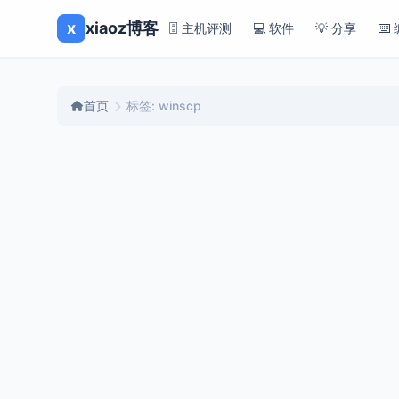
x
xiaoz博客
🗄️ 主机评测
💻 软件
💡 分享
⌨️
首页
标签: winscp