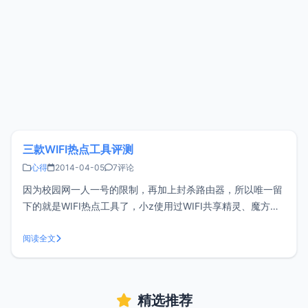
三款WIFI热点工具评测
心得
2014-04-05
7评论
因为校园网一人一号的限制，再加上封杀路由器，所以唯一留
下的就是WIFI热点工具了，小z使用过WIFI共享精灵、魔方
WIFI和猎豹WIFI这三款工具，下面来做个简单的评测。一、
WIFI共享精灵这是我最开始使用的热点工具，但是让我很无
阅读全文
奈，连接数量一旦达到3台以上，必定奔溃，必须要重启电脑
才可再次开启分享
精选推荐