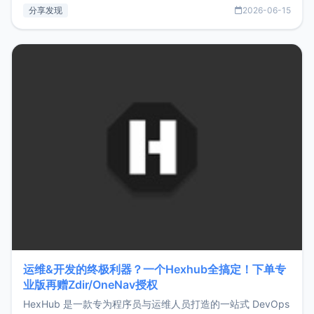
部署、随处访问。同时，它还支持搭配浏览器扩展（插件）使
分享发现
2026-06-15
用，让管理更高效。ZMark官网地址：
https://www.zmark.app/主要特点轻量级： 使用Bun +
Hono.js
运维&开发的终极利器？一个Hexhub全搞定！下单专
业版再赠Zdir/OneNav授权
HexHub 是一款专为程序员与运维人员打造的一站式 DevOps