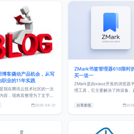
ZMark书签管理器618限时
用博客撬动产品机会，从写
买一送一
由职业的11年实践
ZMark是由xiaoz开发的浏览器
是我在腾讯云技术社区的一次
理工具，它主要解决了跨设备、
内容，现将其整理为了文字
台、跨浏览器的书签同步与访问
了写博客11年来的经历，以及
做到一处部署、随处访问。同时
2025-04-21
分享发现
202
过渡到做产品和走向自由职业
支持搭配浏览器扩展（插件）使
故事。文中还首次公开了我的
管理更高效。ZMark官网地址：
ImgURL的真实数据和产品现
https://www.zmark.app/主
介绍大家好，我是xiaoz，以
量级： 使用Bun + Hono.js