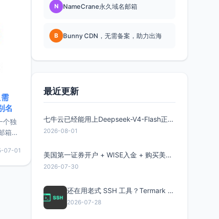
N
NameCrane永久域名邮箱
B
Bunny CDN，无需备案，助力出海
最近更新
只需
限别名
七牛云已经能用上Deepseek-V4-Flash正式版了，点此领取300万Token
的一个独
2026-08-01
邮箱等
永久版
5-07-01
面比较有
美国第一证券开户 + WISE入金 + 购买美股全流程分享
实惠的
2026-07-30
还在用老式 SSH 工具？Termark 新一代跨平台智能SSH客户端了解一下
持直接注
2026-07-28