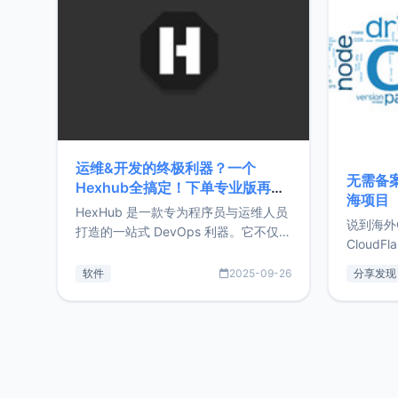
前从事服
目，主要包括：Zu
转自由职
运维&开发的终极利器？一个
无需备案
Hexhub全搞定！下单专业版再赠
海项目
Zdir/OneNav授权
HexHub 是一款专为程序员与运维人员
说到海外
打造的一站式 DevOps 利器。它不仅支
CloudF
持连接 SSH 服务器，还集成了 Docker
套餐，且
与常见数据库管理功能。这意味着，在
软件
2025-09-26
分享发现
防护，已
开发过程中您无需在多个软件间频繁切
首选，那既
换，仅凭 HexHub 即可同时搞定运维与
了，为啥
数据库操作。Hexhub功能特点支持连
不得不提C
接SSH支持跨平台：m
非常不爽