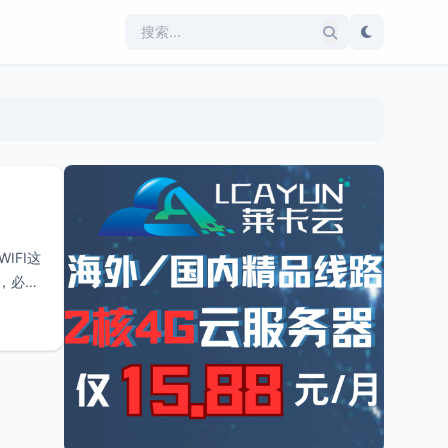
IFI这
，必定