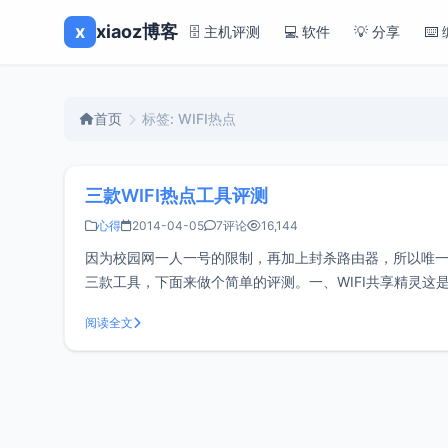
x
xiaoz博客
🗄️ 主机评测
💻 软件
💡 分享
⌨️
首页
标签: WIFI热点
三款WIFI热点工具评测
心得
2014-04-05
7评论
16,144
因为校园网一人一号的限制，再加上封杀路由器，所以唯一留下的
三款工具，下面来做个简单的评测。一、WIFI共享精灵
奔溃，必须要重启电脑才可再次开启分享
阅读全文