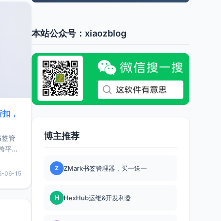
本站公众号：xiaozblog
折扣，
博主推荐
书签管
跨平
难题，
Z
ZMark书签管理器，买一送一
，它还
6-06-15
用，让
H
HexHub运维&开发利器
要特点轻