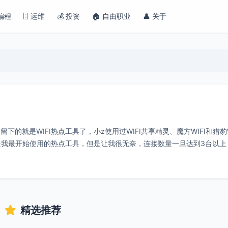
 编程
🗄️ 运维
💰 投资
🏠 自由职业
👤 关于
就是WIFI热点工具了，小z使用过WIFI共享精灵、魔方WIFI和猎豹W
这是我最开始使用的热点工具，但是让我很无奈，连接数量一旦达到3台以上
精选推荐