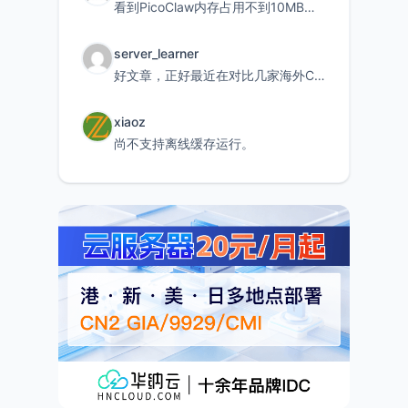
看到PicoClaw内存占用不到10MB这个数据真的很惊喜，确实很适合我这种想用旧设备折腾AI的小白
server_learner
好文章，正好最近在对比几家海外CDN。文中提到CF免费版不支持自定义回源端口和HOST这个痛点太真实
xiaoz
尚不支持离线缓存运行。