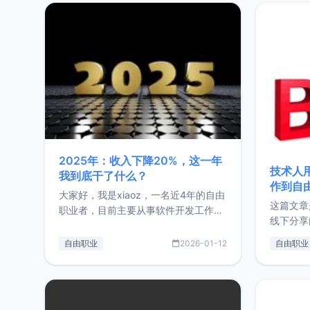
2025年：收入下降20%，这一年
技术人
我到底干了什么？
作到自
大家好，我是xiaoz，一名近4年的自由
这篇文章
职业者，目前主要从事软件开发工作。
线下分享
这篇文章将对我的2025年做一个简单
版，分享
的总结，内容主要包括：工作、学习、
自由职业
2026-01-12
自由职业
通过博客
以及投资。这一年虽然整体收入下降
的一个小
20%，但却过得很充实，2026年不求
首个产品
突破，但求保持。关于工作新增项目：
状。自我
2025年新增了一些非商业的开源项