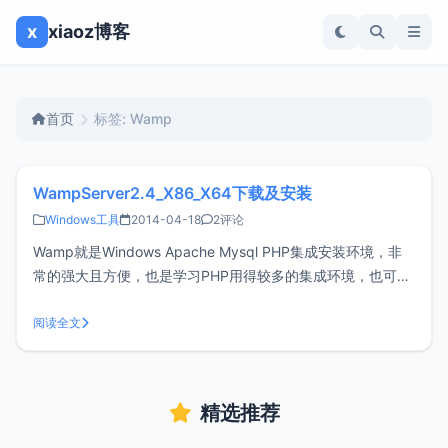
x
xiaoz博客
首页
标签: Wamp
WampServer2.4_X86_X64下载及安装
Windows工具
2014-04-18
2评论
Wamp就是Windows Apache Mysql PHP集成安装环境，非
常的强大且方便，也是学习PHP用得较多的集成环境，也可用
于本地进行PHP程序进行测试使用等。wampserver支持22种
语言，其中有中文简体和中文繁体（安装并启动后右键托盘图
阅读全文
标即可轻松更改）。特点：1、支持中文语言，一键安
精选推荐