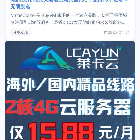
无限别名
NameCrane 是 BuyVM 旗下的一个独立品牌，专注于提供域
名注册和邮箱等服务，最近xiaoz发现他们家的永久版邮箱服
务只要75美元，价格方面比较有优势。如果你正需要一个靠谱
分享发现
2025-07-01
又实惠的域名邮箱，不妨尝试一下 NameCrane。注册
NameCraneNameCrane不支持直接注册，必须要购买