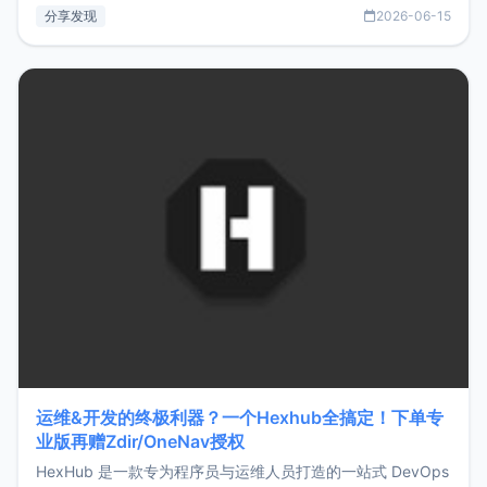
部署、随处访问。同时，它还支持搭配浏览器扩展（插件）使
分享发现
2026-06-15
用，让管理更高效。ZMark官网地址：
https://www.zmark.app/主要特点轻量级： 使用Bun +
Hono.js
运维&开发的终极利器？一个Hexhub全搞定！下单专
业版再赠Zdir/OneNav授权
HexHub 是一款专为程序员与运维人员打造的一站式 DevOps