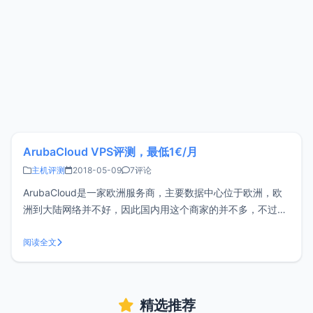
ArubaCloud VPS评测，最低1€/月
主机评测
2018-05-09
7评论
ArubaCloud是一家欧洲服务商，主要数据中心位于欧洲，欧
洲到大陆网络并不好，因此国内用这个商家的并不多，不过可
以从官网申请一个2€的优惠券。试用申请访问
https://www.arubacloud.com/free-trial.aspx 填写信息申请
阅读全文
试用，信息尽量真实有效，然后等待一段时间，审
精选推荐