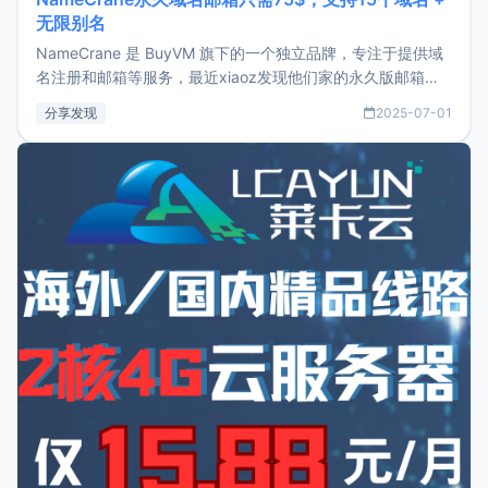
无限别名
NameCrane 是 BuyVM 旗下的一个独立品牌，专注于提供域
名注册和邮箱等服务，最近xiaoz发现他们家的永久版邮箱服
务只要75美元，价格方面比较有优势。如果你正需要一个靠谱
分享发现
2025-07-01
又实惠的域名邮箱，不妨尝试一下 NameCrane。注册
NameCraneNameCrane不支持直接注册，必须要购买