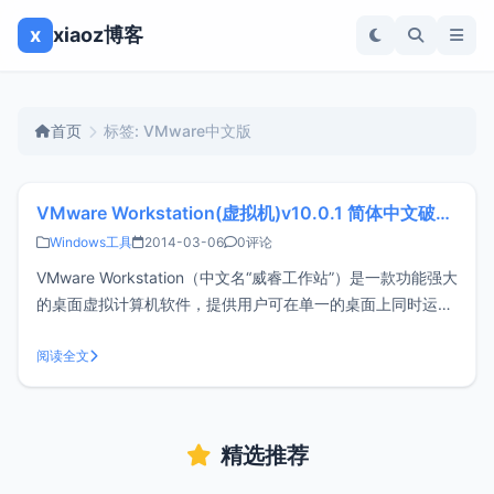
x
xiaoz博客
首页
标签: VMware中文版
VMware Workstation(虚拟机)v10.0.1 简体中文破解版
Windows工具
2014-03-06
0评论
VMware Workstation（中文名“威睿工作站”）是一款功能强大
的桌面虚拟计算机软件，提供用户可在单一的桌面上同时运行
不同的操作系统，和进行开发、测试 、部署新的应用程序的最
佳解决方案。VMware Workstation可在一部实体机器上模拟
阅读全文
完整的网络环境，以及可便于携带的虚拟机器，其更
精选推荐