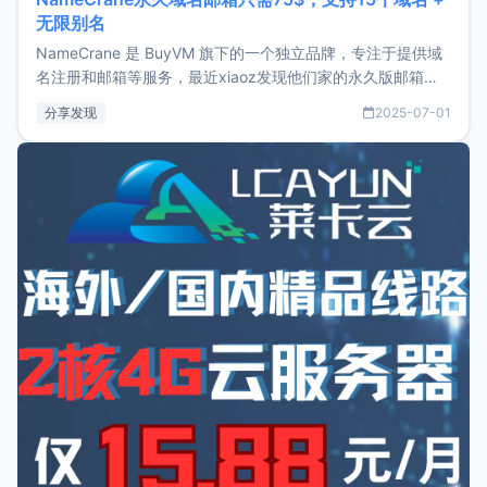
无限别名
NameCrane 是 BuyVM 旗下的一个独立品牌，专注于提供域
名注册和邮箱等服务，最近xiaoz发现他们家的永久版邮箱服
务只要75美元，价格方面比较有优势。如果你正需要一个靠谱
分享发现
2025-07-01
又实惠的域名邮箱，不妨尝试一下 NameCrane。注册
NameCraneNameCrane不支持直接注册，必须要购买