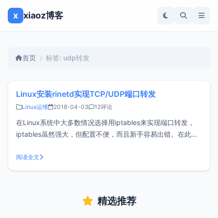
x
xiaoz博客
首页
标签: udp转发
Linux安装rinetd实现TCP/UDP端口转发
Linux运维
2018-04-03
12评论
在Linux系统中大多数情况选择用iptables来实现端口转发，
iptables虽然强大，但配置不便，而且新手容易出错。在此分
享另一个TCP/UDP端口转发工具rinetd，rinetd体积小巧，配
置也很简单。安装rinetd这篇文章以CentOS 7为例，复制下面
阅读全文
的命令输入，一行一个：#安装依赖
精选推荐