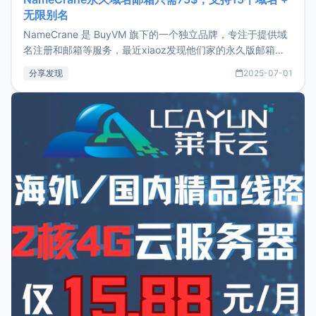
无限别名
NameCrane 是 BuyVM 旗下的一个独立品牌，专注于提供域
名注册和邮箱等服务，最近xiaoz发现他们家的永久版邮箱服
务只要75美元，价格方面比较有优势。如果你正需要一个靠谱
分享发现
2025-07-01
又实惠的域名邮箱，不妨尝试一下 NameCrane。注册
NameCraneNameCrane不支持直接注册，必须要购买