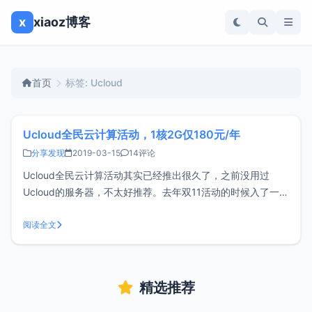
x
xiaoz博客
首页
标签: Ucloud
Ucloud全民云计算活动，1核2G仅180元/年
分享发现
2019-03-15
14评论
Ucloud全民云计算活动其实已经推出很久了，之前没用过
Ucloud的服务器，不太好推荐。去年双11活动的时候入了一台
Ucloud，并将博客迁移至Ucloud已经4个月的时间，稳定性很
好，建站的童鞋可以考虑。活动说明仅新注册用户可参与只能
阅读全文
参加一次全民云计算活动机器配置1核、2G、1M带宽，领券后
26
精选推荐