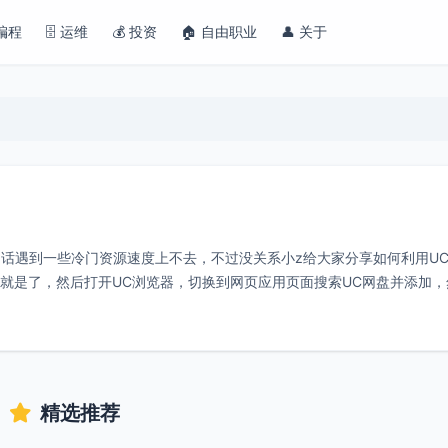
 编程
🗄️ 运维
💰 投资
🏠 自由职业
👤 关于
话遇到一些冷门资源速度上不去，不过没关系小z给大家分享如何利用U
个就是了，然后打开UC浏览器，切换到网页应用页面搜索UC网盘并添加，
精选推荐