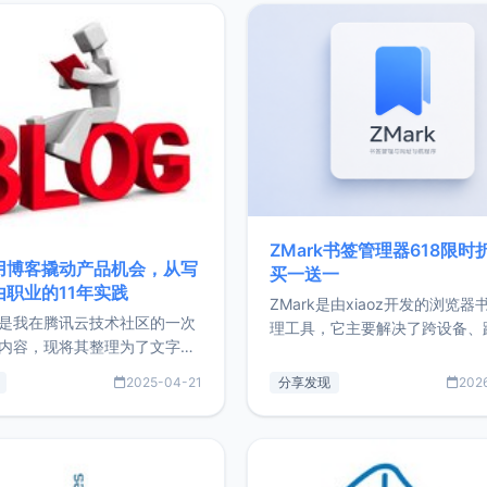
ZMark书签管理器618限时
用博客撬动产品机会，从写
买一送一
由职业的11年实践
ZMark是由xiaoz开发的浏览器
是我在腾讯云技术社区的一次
理工具，它主要解决了跨设备、
内容，现将其整理为了文字
台、跨浏览器的书签同步与访问
了写博客11年来的经历，以及
做到一处部署、随处访问。同时
2025-04-21
分享发现
202
过渡到做产品和走向自由职业
支持搭配浏览器扩展（插件）使
故事。文中还首次公开了我的
管理更高效。ZMark官网地址：
ImgURL的真实数据和产品现
https://www.zmark.app/主
介绍大家好，我是xiaoz，以
量级： 使用Bun + Hono.js