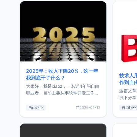
2025年：收入下降20%，这一年
技术人
我到底干了什么？
作到自
大家好，我是xiaoz，一名近4年的自由
这篇文章
职业者，目前主要从事软件开发工作。
线下分享
这篇文章将对我的2025年做一个简单
版，分享
的总结，内容主要包括：工作、学习、
自由职业
2026-01-12
自由职业
通过博客
以及投资。这一年虽然整体收入下降
的一个小
20%，但却过得很充实，2026年不求
首个产品
突破，但求保持。关于工作新增项目：
状。自我
2025年新增了一些非商业的开源项