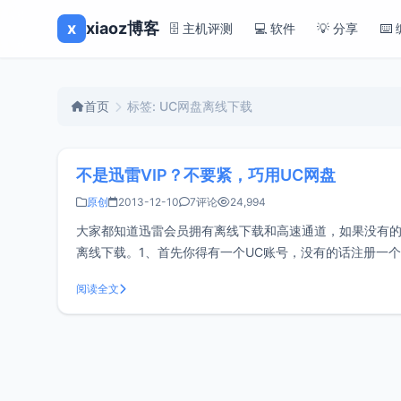
x
xiaoz博客
🗄️ 主机评测
💻 软件
💡 分享
⌨️
首页
标签: UC网盘离线下载
不是迅雷VIP？不要紧，巧用UC网盘
原创
2013-12-10
7评论
24,994
大家都知道迅雷会员拥有离线下载和高速通道，如果没有的
离线下载。1、首先你得有一个UC账号，没有的话注册一
开应用，登陆你注册的UC账号，这时你就能看到拥有4
阅读全文