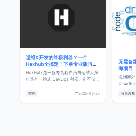
前从事服
目，主要包括：Zu
转自由职
运维&开发的终极利器？一个
无需备案
Hexhub全搞定！下单专业版再赠
海项目
Zdir/OneNav授权
HexHub 是一款专为程序员与运维人员
说到海外
打造的一站式 DevOps 利器。它不仅支
CloudF
持连接 SSH 服务器，还集成了 Docker
套餐，且
与常见数据库管理功能。这意味着，在
软件
2025-09-26
分享发现
防护，已
开发过程中您无需在多个软件间频繁切
首选，那既
换，仅凭 HexHub 即可同时搞定运维与
了，为啥
数据库操作。Hexhub功能特点支持连
不得不提C
接SSH支持跨平台：m
非常不爽