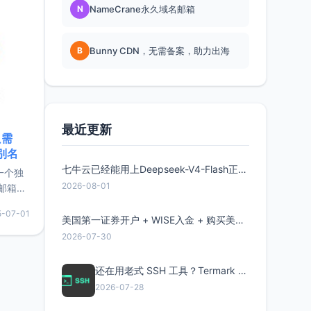
N
NameCrane永久域名邮箱
B
Bunny CDN，无需备案，助力出海
最近更新
只需
限别名
七牛云已经能用上Deepseek-V4-Flash正式版了，点此领取300万Token
的一个独
2026-08-01
邮箱等
永久版
5-07-01
面比较有
美国第一证券开户 + WISE入金 + 购买美股全流程分享
实惠的
2026-07-30
还在用老式 SSH 工具？Termark 新一代跨平台智能SSH客户端了解一下
持直接注
2026-07-28