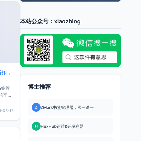
本站公众号：xiaozblog
折扣，
博主推荐
书签管
跨平
难题，
Z
ZMark书签管理器，买一送一
，它还
6-06-15
用，让
H
HexHub运维&开发利器
要特点轻