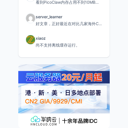
看到PicoClaw内存占用不到10MB这个数据真的很惊喜，确实很适合我这种想用旧设备折腾AI的小白
server_learner
好文章，正好最近在对比几家海外CDN。文中提到CF免费版不支持自定义回源端口和HOST这个痛点太真实
xiaoz
尚不支持离线缓存运行。