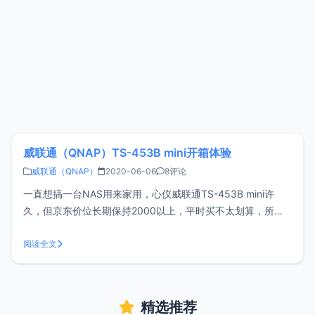
威联通（QNAP）TS-453B mini开箱体验
威联通（QNAP）
2020-06-06
8评论
一直想搞一台NAS用来家用，心仪威联通TS-453B mini许
久，但京东价位长期保持2000以上，平时买不太划算，所以
一直犹豫中。趁这次6.18活动，1899元成功拿下TS-453B
mini先上几张开箱图片TS-453B mini配置核心数:四核内
阅读全文
存:4Gb处理器:14nm Intel® Cel
精选推荐