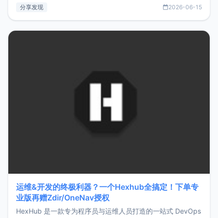
部署、随处访问。同时，它还支持搭配浏览器扩展（插件）使
分享发现
2026-06-15
用，让管理更高效。ZMark官网地址：
https://www.zmark.app/主要特点轻量级： 使用Bun +
Hono.js
运维&开发的终极利器？一个Hexhub全搞定！下单专
业版再赠Zdir/OneNav授权
HexHub 是一款专为程序员与运维人员打造的一站式 DevOps