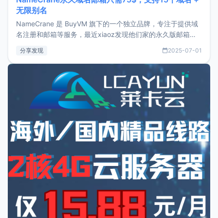
无限别名
NameCrane 是 BuyVM 旗下的一个独立品牌，专注于提供域
名注册和邮箱等服务，最近xiaoz发现他们家的永久版邮箱服
务只要75美元，价格方面比较有优势。如果你正需要一个靠谱
分享发现
2025-07-01
又实惠的域名邮箱，不妨尝试一下 NameCrane。注册
NameCraneNameCrane不支持直接注册，必须要购买