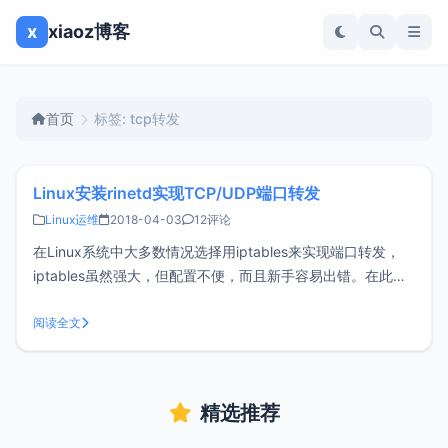
x
xiaoz博客
首页
标签: tcp转发
Linux安装rinetd实现TCP/UDP端口转发
Linux运维
2018-04-03
12评论
在Linux系统中大多数情况选择用iptables来实现端口转发，
iptables虽然强大，但配置不便，而且新手容易出错。在此分
享另一个TCP/UDP端口转发工具rinetd，rinetd体积小巧，配
置也很简单。安装rinetd这篇文章以CentOS 7为例，复制下面
阅读全文
的命令输入，一行一个：#安装依赖
精选推荐