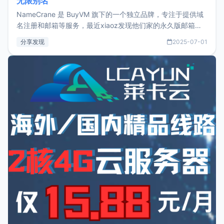
无限别名
NameCrane 是 BuyVM 旗下的一个独立品牌，专注于提供域
名注册和邮箱等服务，最近xiaoz发现他们家的永久版邮箱服
务只要75美元，价格方面比较有优势。如果你正需要一个靠谱
分享发现
2025-07-01
又实惠的域名邮箱，不妨尝试一下 NameCrane。注册
NameCraneNameCrane不支持直接注册，必须要购买