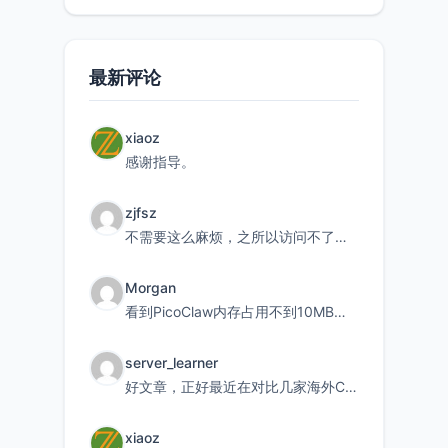
最新评论
xiaoz
感谢指导。
zjfsz
不需要这么麻烦，之所以访问不了，是由于非对称路由的问题，在爱快主路由添加一条静态路由192.168.
Morgan
看到PicoClaw内存占用不到10MB这个数据真的很惊喜，确实很适合我这种想用旧设备折腾AI的小白
server_learner
好文章，正好最近在对比几家海外CDN。文中提到CF免费版不支持自定义回源端口和HOST这个痛点太真实
xiaoz