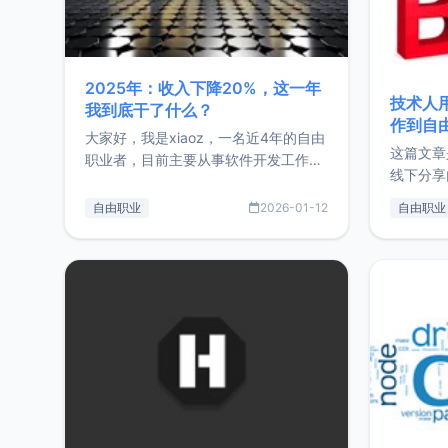
2025年：收入下降20%，这一年
技术人
我到底干了什么？
作到自
大家好，我是xiaoz，一名近4年的自由
这篇文章
职业者，目前主要从事软件开发工作。
线下分享
这篇文章将对我的2025年做一个简单
版，分享
的总结，内容主要包括：工作、学习、
自由职业
2026-01-12
自由职业
通过博客
以及投资。这一年虽然整体收入下降
的一个小
20%，但却过得很充实，2026年不求
首个产品
突破，但求保持。关于工作新增项目：
状。自我
2025年新增了一些非商业的开源项
前从事服
目，主要包括：Zu
转自由职