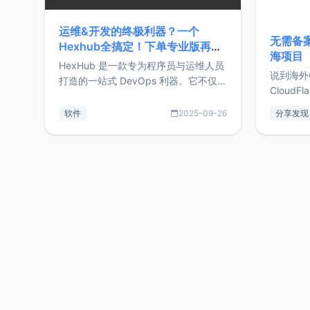
运维&开发的终极利器？一个
无需备案
Hexhub全搞定！下单专业版再赠
海项目
Zdir/OneNav授权
HexHub 是一款专为程序员与运维人员
说到海外
打造的一站式 DevOps 利器。它不仅支
CloudF
持连接 SSH 服务器，还集成了 Docker
套餐，且
与常见数据库管理功能。这意味着，在
软件
2025-09-26
分享发现
防护，已
开发过程中您无需在多个软件间频繁切
首选，那既
换，仅凭 HexHub 即可同时搞定运维与
了，为啥
数据库操作。Hexhub功能特点支持连
不得不提C
接SSH支持跨平台：m
非常不爽