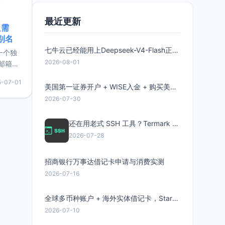
最近更新
只需
限别名
七牛云已经能用上Deepseek-V4-Flash正式版了，点此领取300万Token
的一个独
2026-08-01
邮箱等
永久版
5-07-01
面比较有
美国第一证券开户 + WISE入金 + 购买美股全流程分享
实惠的
2026-07-30
还在用老式 SSH 工具？Termark 新一代跨平台智能SSH客户端了解一下
持直接注
2026-07-28
招商银行万事达借记卡申请与消费实测
2026-07-16
全球多币种账户 + 海外实体借记卡，Starryblu开户教程与注意事项
2026-07-10