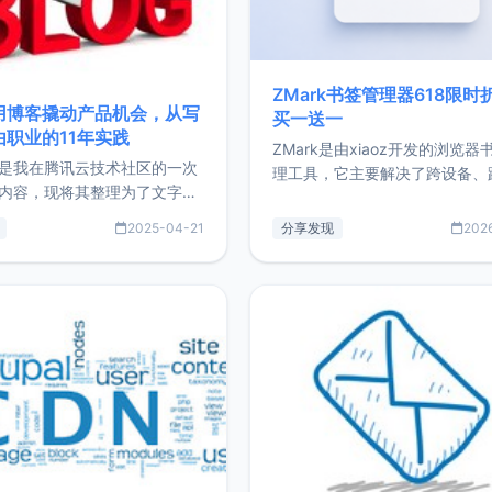
ZMark书签管理器618限时
用博客撬动产品机会，从写
买一送一
由职业的11年实践
ZMark是由xiaoz开发的浏览器
是我在腾讯云技术社区的一次
理工具，它主要解决了跨设备、
内容，现将其整理为了文字
台、跨浏览器的书签同步与访问
了写博客11年来的经历，以及
做到一处部署、随处访问。同时
2025-04-21
分享发现
202
过渡到做产品和走向自由职业
支持搭配浏览器扩展（插件）使
故事。文中还首次公开了我的
管理更高效。ZMark官网地址：
ImgURL的真实数据和产品现
https://www.zmark.app/主
介绍大家好，我是xiaoz，以
量级： 使用Bun + Hono.js
务器运维相关工作，现在已经
业3年，目前