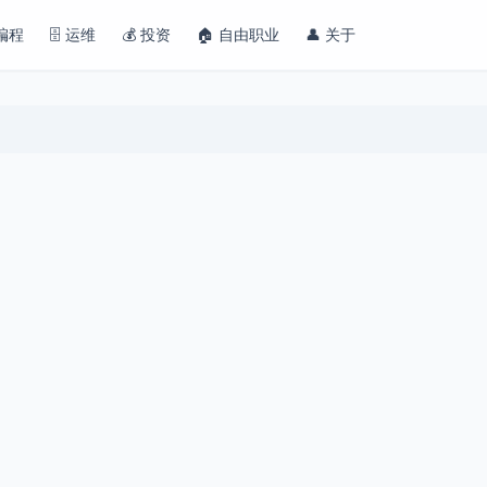
 编程
🗄️ 运维
💰 投资
🏠 自由职业
👤 关于