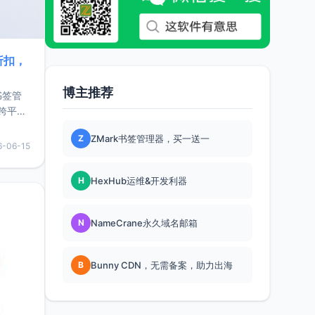
折扣，
博主推荐
书签管
跨平
难题，
Z
ZMark书签管理器，买一送一
，它还
6-06-15
用，让
H
HexHub运维&开发利器
要特点轻
N
NameCrane永久域名邮箱
B
Bunny CDN，无需备案，助力出海