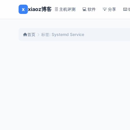
x
xiaoz博客
🗄️ 主机评测
💻 软件
💡 分享
⌨️
首页
标签: Systemd Service