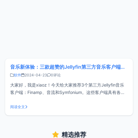
音乐新体验：三款超赞的Jellyfin第三方音乐客户端推荐
软件
2024-04-23
0评论
大家好，我是xiaoz！今天给大家推荐3个第三方Jellyfin音乐
客户端：Finamp、音流和Symfonium。这些客户端具有各自
的特点，一起来看看有没有适合你的。关于Jellyfin在开始探讨
三个第三方音乐客户端之前，先简单介绍一下Jellyfin。
阅读全文
Jellyfin是一个自由且开源的媒体服务器
精选推荐