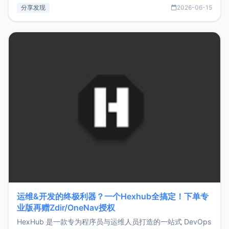
部署、随处访问。同时，它还支持搭配浏览器扩展（插件）使
分享发现
2026-06-15
用，让管理更高效。ZMark官网地址：
https://www.zmark.app/主要特点轻量级： 使用Bun +
Hono.js
运维&开发的终极利器？一个Hexhub全搞定！下单专
业版再赠Zdir/OneNav授权
HexHub 是一款专为程序员与运维人员打造的一站式 DevOps