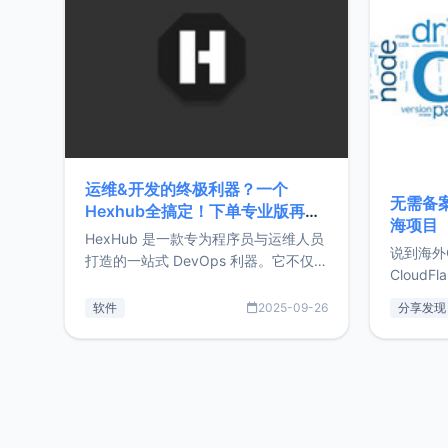
前从事服
目，主要包括：Zu
转自由职
运维&开发的终极利器？一个
无需备案
Hexhub全搞定！下单专业版再赠
海项目
Zdir/OneNav授权
HexHub 是一款专为程序员与运维人员
说到海外
打造的一站式 DevOps 利器。它不仅支
CloudF
持连接 SSH 服务器，还集成了 Docker
套餐，且
与常见数据库管理功能。这意味着，在
软件
2025-09-26
分享发现
防护，已
开发过程中您无需在多个软件间频繁切
首选，那既
换，仅凭 HexHub 即可同时搞定运维与
了，为啥
数据库操作。Hexhub功能特点支持连
不得不提C
接SSH支持跨平台：m
非常不爽