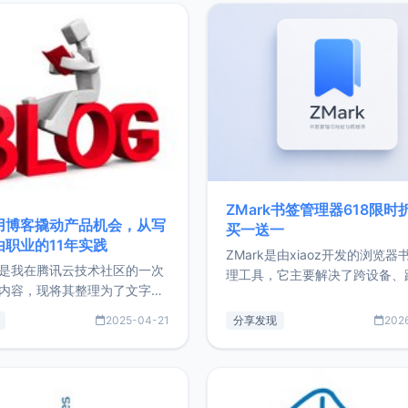
ZMark书签管理器618限时
用博客撬动产品机会，从写
买一送一
由职业的11年实践
ZMark是由xiaoz开发的浏览器
是我在腾讯云技术社区的一次
理工具，它主要解决了跨设备、
内容，现将其整理为了文字
台、跨浏览器的书签同步与访问
了写博客11年来的经历，以及
做到一处部署、随处访问。同时
2025-04-21
分享发现
202
过渡到做产品和走向自由职业
支持搭配浏览器扩展（插件）使
故事。文中还首次公开了我的
管理更高效。ZMark官网地址：
ImgURL的真实数据和产品现
https://www.zmark.app/主
介绍大家好，我是xiaoz，以
量级： 使用Bun + Hono.js