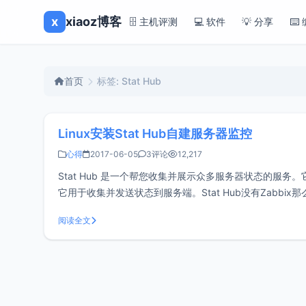
x
xiaoz博客
🗄️ 主机评测
💻 软件
💡 分享
⌨️
首页
标签: Stat Hub
Linux安装Stat Hub自建服务器监控
心得
2017-06-05
3评论
12,217
Stat Hub 是一个帮您收集并展示众多服务器状态的
它用于收集并发送状态到服务端。Stat Hub没有Zab
可，简单到爆有木有，直接复制下面的命
阅读全文