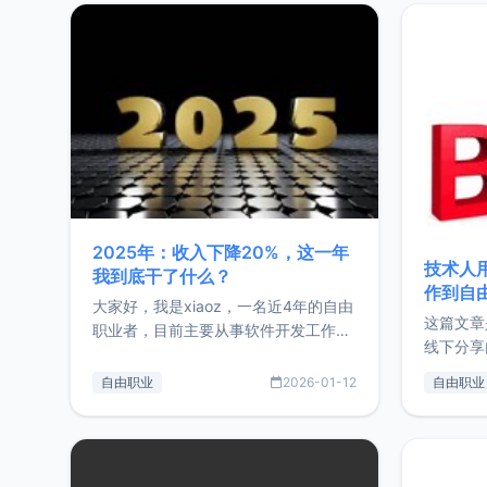
2025年：收入下降20%，这一年
技术人
我到底干了什么？
作到自
大家好，我是xiaoz，一名近4年的自由
这篇文章
职业者，目前主要从事软件开发工作。
线下分享
这篇文章将对我的2025年做一个简单
版，分享
的总结，内容主要包括：工作、学习、
自由职业
2026-01-12
自由职业
通过博客
以及投资。这一年虽然整体收入下降
的一个小
20%，但却过得很充实，2026年不求
首个产品
突破，但求保持。关于工作新增项目：
状。自我
2025年新增了一些非商业的开源项