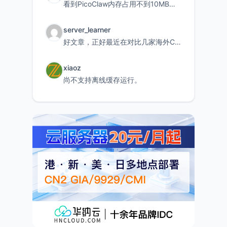
看到PicoClaw内存占用不到10MB这个数据真的很惊喜，确实很适合我这种想用旧设备折腾AI的小白
server_learner
好文章，正好最近在对比几家海外CDN。文中提到CF免费版不支持自定义回源端口和HOST这个痛点太真实
xiaoz
尚不支持离线缓存运行。