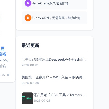
N
NameCrane永久域名邮箱
B
Bunny CDN，无需备案，助力出海
最近更新
只需
限别名
七牛云已经能用上Deepseek-V4-Flash正式版了，点此领取300万Token
的一个独
2026-08-01
邮箱等
永久版
5-07-01
面比较有
美国第一证券开户 + WISE入金 + 购买美股全流程分享
实惠的
2026-07-30
还在用老式 SSH 工具？Termark 新一代跨平台智能SSH客户端了解一下
持直接注
2026-07-28