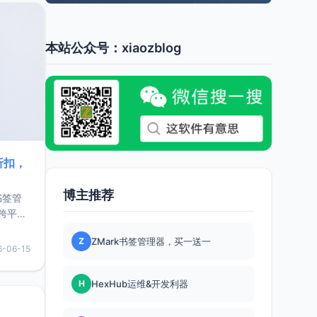
本站公众号：xiaozblog
折扣，
博主推荐
书签管
跨平
难题，
Z
ZMark书签管理器，买一送一
，它还
6-06-15
用，让
H
HexHub运维&开发利器
要特点轻