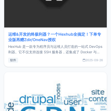
运维&开发的终极利器？一个Hexhub全搞定！下单专
业版再赠Zdir/OneNav授权
HexHub 是一款专为程序员与运维人员打造的一站式 DevOps
利器。它不仅支持连接 SSH 服务器，还集成了 Docker 与常
见数据库管理功能。这意味着，在开发过程中您无需在多个软
软件
2025-09-26
件间频繁切换，仅凭 HexHub 即可同时搞定运维与数据库操
作。Hexhub功能特点支持连接SSH支持跨平台：m