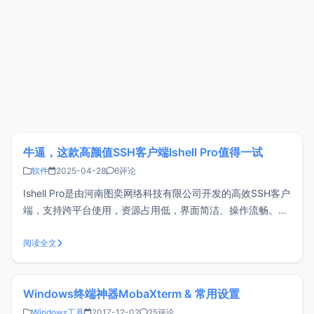
牛逼，这款高颜值SSH客户端Ishell Pro值得一试
软件
2025-04-28
6评论
Ishell Pro是由河南图奕网络科技有限公司开发的高效SSH客户
端，支持跨平台使用，资源占用低，界面简洁、操作流畅。目
前xiaoz已经连续使用几个月时间，现在推荐给有需要的运维
或开发人员。功能特点跨平台支持：macOS、Windows、
阅读全文
Linux、Android、iOS支持快捷命令支持SFTP云
Windows终端神器MobaXterm & 常用设置
Windows工具
2017-12-02
25评论