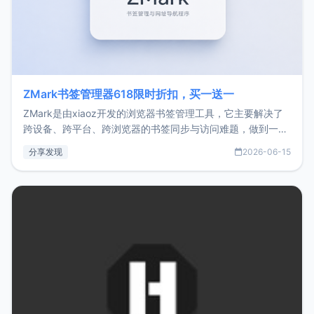
ZMark书签管理器618限时折扣，买一送一
ZMark是由xiaoz开发的浏览器书签管理工具，它主要解决了
跨设备、跨平台、跨浏览器的书签同步与访问难题，做到一处
部署、随处访问。同时，它还支持搭配浏览器扩展（插件）使
分享发现
2026-06-15
用，让管理更高效。ZMark官网地址：
https://www.zmark.app/主要特点轻量级： 使用Bun +
Hono.js