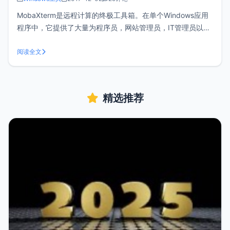
MobaXterm是远程计算的终极工具箱。在单个Windows应用
程序中，它提供了大量为程序员，网站管理员，IT管理员以及
几乎所有需要以更简单的方式处理远程作业的用户量身打造的
功能。很早以前博客文章《Windows控制台（cmd）增强工具
阅读全文
cmder》介绍过Windows终端工具cmder，至今xia
精选推荐