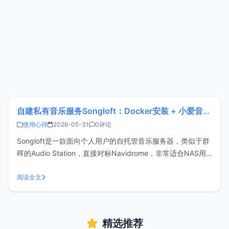
自建私有音乐服务Songloft：Docker安装 + 小爱音箱播放
使用心得
2026-05-31
0评论
Songloft是一款面向个人用户的自托管音乐服务器，类似于群
晖的Audio Station，直接对标Navidrome，非常适合NAS用
户部署。Songloft其独特之处在于：官方提供了全平台客户端
和MIoT插件，因此可以支持通过小爱音箱来播放音乐。
阅读全文
Songloft特点本地音乐管理：扫描目录，自动
精选推荐