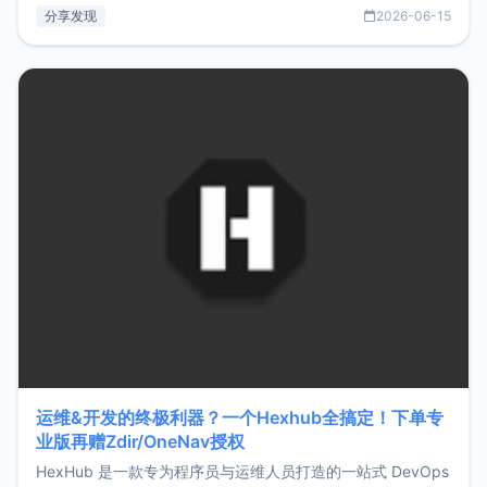
部署、随处访问。同时，它还支持搭配浏览器扩展（插件）使
分享发现
2026-06-15
用，让管理更高效。ZMark官网地址：
https://www.zmark.app/主要特点轻量级： 使用Bun +
Hono.js
运维&开发的终极利器？一个Hexhub全搞定！下单专
业版再赠Zdir/OneNav授权
HexHub 是一款专为程序员与运维人员打造的一站式 DevOps