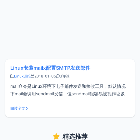
Linux安装mailx配置SMTP发送邮件
Linux运维
2018-01-05
3评论
mail命令是Linux环境下电子邮件发送和接收工具，默认情况
下mail会调用sendmail发信，但sendmail很容易被视作垃圾邮
件。推荐使用STMP服务替代sendmail发信，这样更加稳定。
安装mail默认情况下可能并未内置mail命令，直接输入下面的
阅读全文
命令安装：#CentOS yum in
精选推荐