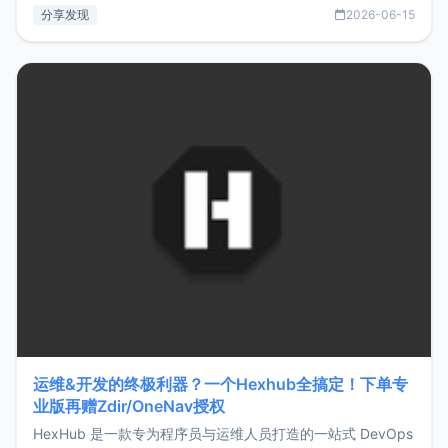
部署、随处访问。同时，它还支持搭配浏览器扩展（插件）使
分享发现
2026-06-15
用，让管理更高效。ZMark官网地址：
https://www.zmark.app/主要特点轻量级： 使用Bun +
Hono.js
运维&开发的终极利器？一个Hexhub全搞定！下单专
业版再赠Zdir/OneNav授权
HexHub 是一款专为程序员与运维人员打造的一站式 DevOps