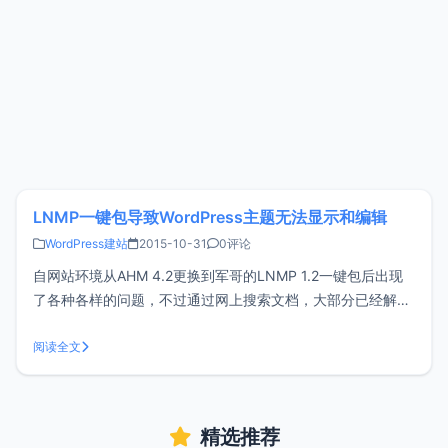
LNMP一键包导致WordPress主题无法显示和编辑
WordPress建站
2015-10-31
0评论
自网站环境从AHM 4.2更换到军哥的LNMP 1.2一键包后出现
了各种各样的问题，不过通过网上搜索文档，大部分已经解
决，其中一个问题就是使用军哥的LNMP环境后发现
wordpress主题选项只能看到当前使用的主题（其它主题不能
阅读全文
显示出来），并且当前主题还不能在线编辑保存。通过网上查
阅资料得知，LNM
精选推荐