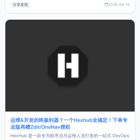
部署、随处访问。同时，它还支持搭配浏览器扩展（插件）使
分享发现
2026-06-15
用，让管理更高效。ZMark官网地址：
https://www.zmark.app/主要特点轻量级： 使用Bun +
Hono.js
运维&开发的终极利器？一个Hexhub全搞定！下单专
业版再赠Zdir/OneNav授权
HexHub 是一款专为程序员与运维人员打造的一站式 DevOps