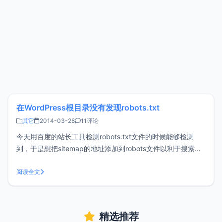
在WordPress根目录没有发现robots.txt
其它
2014-03-28
11评论
今天用百度的站长工具检测robots.txt文件的时候能够检测
到，于是想把sitemap的地址添加到robots文件以利于搜索引
擎收录，然后打开wordpress站点的根目录惊奇的发现居然没
有robots.txt这个文件。然后打开浏览器输入：
阅读全文
http://www.xiaoz.me/robots.tx
精选推荐