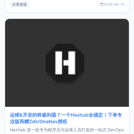
部署、随处访问。同时，它还支持搭配浏览器扩展（插件）使
分享发现
2026-06-15
用，让管理更高效。ZMark官网地址：
https://www.zmark.app/主要特点轻量级： 使用Bun +
Hono.js
运维&开发的终极利器？一个Hexhub全搞定！下单专
业版再赠Zdir/OneNav授权
HexHub 是一款专为程序员与运维人员打造的一站式 DevOps