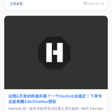
部署、随处访问。同时，它还支持搭配浏览器扩展（插件）使
分享发现
2026-06-15
用，让管理更高效。ZMark官网地址：
https://www.zmark.app/主要特点轻量级： 使用Bun +
Hono.js
运维&开发的终极利器？一个Hexhub全搞定！下单专
业版再赠Zdir/OneNav授权
HexHub 是一款专为程序员与运维人员打造的一站式 DevOps