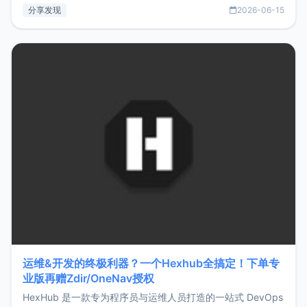
部署、随处访问。同时，它还支持搭配浏览器扩展（插件）使
分享发现
2026-06-15
用，让管理更高效。ZMark官网地址：
https://www.zmark.app/主要特点轻量级： 使用Bun +
Hono.js
运维&开发的终极利器？一个Hexhub全搞定！下单专
业版再赠Zdir/OneNav授权
HexHub 是一款专为程序员与运维人员打造的一站式 DevOps