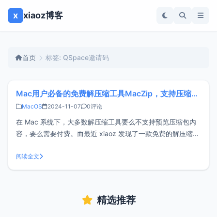
x
xiaoz博客
首页
标签: QSpace邀请码
Mac用户必备的免费解压缩工具MacZip，支持压缩包预览
MacOS
2024-11-07
0评论
在 Mac 系统下，大多数解压缩工具要么不支持预览压缩包内
容，要么需要付费。而最近 xiaoz 发现了一款免费的解压缩神
器，不仅支持压缩包内容预览，还完全免费！这款软件名为
MacZip（原名 eZip），专为 macOS 量身打造，是一款功能
阅读全文
强大的免费解压缩工具。功能特点支持预览压缩包内容支持读
取
精选推荐