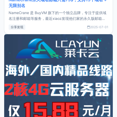
无限别名
NameCrane 是 BuyVM 旗下的一个独立品牌，专注于提供域
名注册和邮箱等服务，最近xiaoz发现他们家的永久版邮箱服
务只要75美元，价格方面比较有优势。如果你正需要一个靠谱
分享发现
2025-07-01
又实惠的域名邮箱，不妨尝试一下 NameCrane。注册
NameCraneNameCrane不支持直接注册，必须要购买