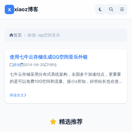
x
xiaoz博客
首页
标签: qq空间音乐
使用七牛云存储生成QQ空间音乐外链
原创
2014-06-20
1评论
七牛云存储采用分布式系统架构，全国多个加速结点，更重要
的是可以免费10G空间和流量。据小z所知，好些站长也在使
用七牛云存储对网站进行静态加速。七牛的功能就不多做介绍
了，网上有很多评测和资料，官方也有详细的开发文档。这篇
阅读全文
文章主要面向普通用户，写一些普通用户的小教程。先来看一
个常见的疑问:七牛云存储与普
精选推荐