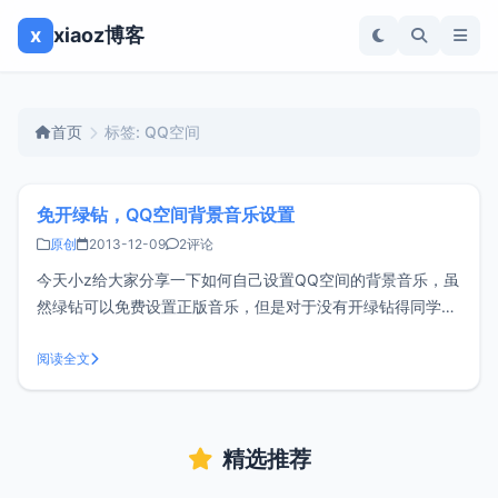
x
xiaoz博客
首页
标签: QQ空间
免开绿钻，QQ空间背景音乐设置
原创
2013-12-09
2评论
今天小z给大家分享一下如何自己设置QQ空间的背景音乐，虽
然绿钻可以免费设置正版音乐，但是对于没有开绿钻得同学非
常有帮助哦。<br/ > 1、首先打开你的QQ空间》我的主页》音
乐》如下图： <br/ > 2、然后点击背景音乐》添加网络背景音
阅读全文
乐。 <br/ > 3、打
精选推荐