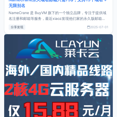
无限别名
NameCrane 是 BuyVM 旗下的一个独立品牌，专注于提供域
名注册和邮箱等服务，最近xiaoz发现他们家的永久版邮箱服
务只要75美元，价格方面比较有优势。如果你正需要一个靠谱
分享发现
2025-07-01
又实惠的域名邮箱，不妨尝试一下 NameCrane。注册
NameCraneNameCrane不支持直接注册，必须要购买