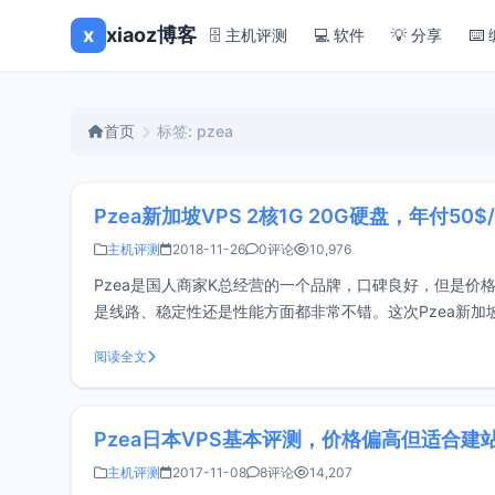
x
xiaoz博客
🗄️ 主机评测
💻 软件
💡 分享
⌨️
首页
标签: pzea
Pzea新加坡VPS 2核1G 20G硬盘，年付5
主机评测
2018-11-26
0评论
10,976
Pzea是国人商家K总经营的一个品牌，口碑良好，但是价格
是线路、稳定性还是性能方面都非常不错。这次Pzea新加坡
注下。套餐配置CPU：2核内存
阅读全文
Pzea日本VPS基本评测，价格偏高但适合建
主机评测
2017-11-08
8评论
14,207