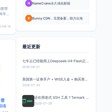
N
NameCrane永久域名邮箱
书签管
跨平
B
Bunny CDN，无需备案，助力出海
难题，
，它还
6-06-15
用，让
要特点轻
最近更新
七牛云已经能用上Deepseek-V4-Flash正式版了，点此领取300万Token
2026-08-01
美国第一证券开户 + WISE入金 + 购买美股全流程分享
2026-07-30
还在用老式 SSH 工具？Termark 新一代跨平台智能SSH客户端了解一下
只需
2026-07-28
限别名