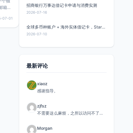
的一个独
招商银行万事达借记卡申请与消费实测
邮箱等
2026-07-16
永久版
5-07-01
面比较有
实惠的
全球多币种账户 + 海外实体借记卡，Starryblu开户教程与注意事项
2026-07-10
持直接注
最新评论
xiaoz
感谢指导。
zjfsz
不需要这么麻烦，之所以访问不了，是由于非对称路由的问题，在爱快主路由添加一条静态路由192.168.
Morgan