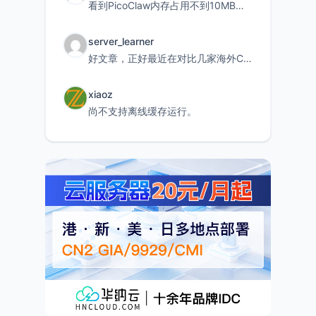
看到PicoClaw内存占用不到10MB这个数据真的很惊喜，确实很适合我这种想用旧设备折腾AI的小白
server_learner
好文章，正好最近在对比几家海外CDN。文中提到CF免费版不支持自定义回源端口和HOST这个痛点太真实
xiaoz
尚不支持离线缓存运行。