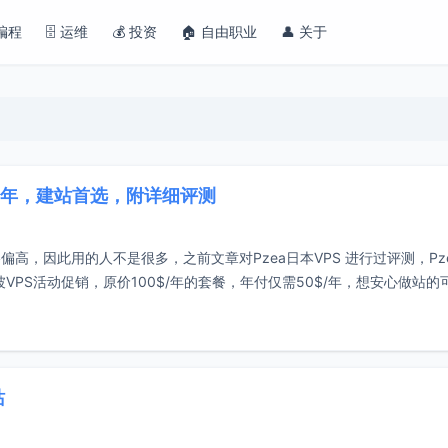
 编程
🗄️ 运维
💰 投资
🏠 自由职业
👤 关于
0$/年，建站首选，附详细评测
偏高，因此用的人不是很多，之前文章对Pzea日本VPS 进行过评测，Pz
VPS活动促销，原价100$/年的套餐，年付仅需50$/年，想安心做站的
站