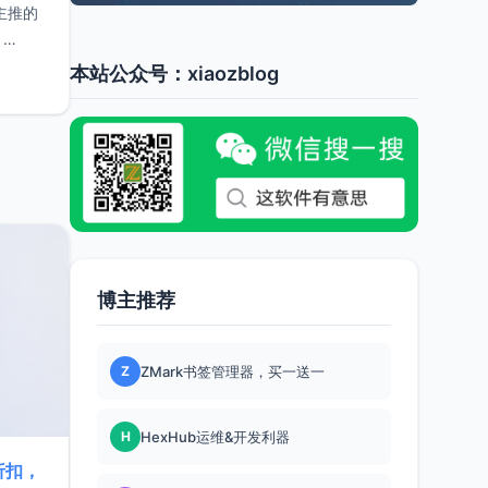
主推的
，
本站公众号：xiaozblog
博主推荐
Z
ZMark书签管理器，买一送一
H
HexHub运维&开发利器
折扣，