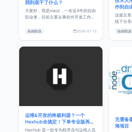
技术人
我到底干了什么？
作到自
大家好，我是xiaoz，一名近4年的自由
这篇文章
职业者，目前主要从事软件开发工作。
线下分享
这篇文章将对我的2025年做一个简单
版，分享
的总结，内容主要包括：工作、学习、
自由职业
2026-01-12
自由职业
通过博客
以及投资。这一年虽然整体收入下降
的一个小
20%，但却过得很充实，2026年不求
首个产品
突破，但求保持。关于工作新增项目：
状。自我
2025年新增了一些非商业的开源项
前从事服
目，主要包括：Zu
转自由职
运维&开发的终极利器？一个
无需备案
Hexhub全搞定！下单专业版再赠
海项目
Zdir/OneNav授权
HexHub 是一款专为程序员与运维人员