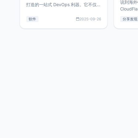
说到海外
打造的一站式 DevOps 利器。它不仅支
CloudF
持连接 SSH 服务器，还集成了 Docker
套餐，且
与常见数据库管理功能。这意味着，在
软件
2025-09-26
分享发现
防护，已
开发过程中您无需在多个软件间频繁切
首选，那既
换，仅凭 HexHub 即可同时搞定运维与
了，为啥
数据库操作。Hexhub功能特点支持连
不得不提C
接SSH支持跨平台：m
非常不爽