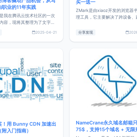
用博客撬动产品机会，从写
买一送一
由职业的11年实践
ZMark是由xiaoz开发的浏览器
是我在腾讯云技术社区的一次
理工具，它主要解决了跨设备、
内容，现将其整理为了文字
台、跨浏览器的书签同步与访问
了写博客11年来的经历，以及
做到一处部署、随处访问。同时
2025-04-21
分享发现
202
过渡到做产品和走向自由职业
支持搭配浏览器扩展（插件）使
故事。文中还首次公开了我的
管理更高效。ZMark官网地址：
ImgURL的真实数据和产品现
https://www.zmark.app/主
介绍大家好，我是xiaoz，以
量级： 使用Bun + Hono.js
务器运维相关工作，现在已经
业3年，目前
NameCrane永久域名邮箱
！用 Bunny CDN 加速出
75$，支持15个域名 + 无
（附入门指南）