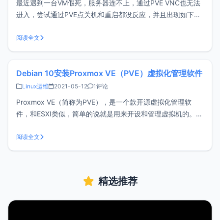
最近遇到一台VM假死，服务器连不上，通过PVE VNC也无法
进入，尝试通过PVE点关机和重启都没反应，并且出现如下错
误：TASK ERROR: VM quit/powerdown failed - got timeout
解决办法通过ps命令查到对应VM的进程：#将101换成你自己
阅读全文
虚拟机的VM ID
Debian 10安装Proxmox VE（PVE）虚拟化管理软件
Linux运维
2021-05-12
1评论
Proxmox VE（简称为PVE），是一个款开源虚拟化管理软
件，和ESXI类似，简单的说就是用来开设和管理虚拟机的。正
好去年买的serverstadium独服更换了硬盘，这次打算安装
PVE虚拟化软件，但serverstadium仅提供PVE5版本，而最新
阅读全文
的已经是PVE6了。反正PVE是基于Debi
精选推荐