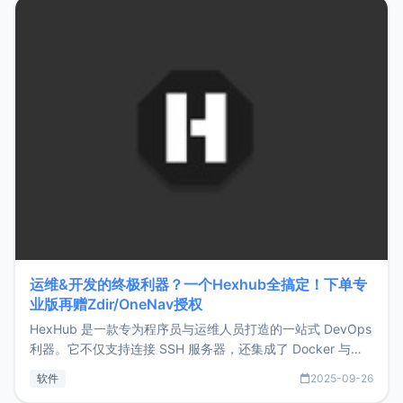
Hono.js
运维&开发的终极利器？一个Hexhub全搞定！下单专
业版再赠Zdir/OneNav授权
HexHub 是一款专为程序员与运维人员打造的一站式 DevOps
利器。它不仅支持连接 SSH 服务器，还集成了 Docker 与常
见数据库管理功能。这意味着，在开发过程中您无需在多个软
软件
2025-09-26
件间频繁切换，仅凭 HexHub 即可同时搞定运维与数据库操