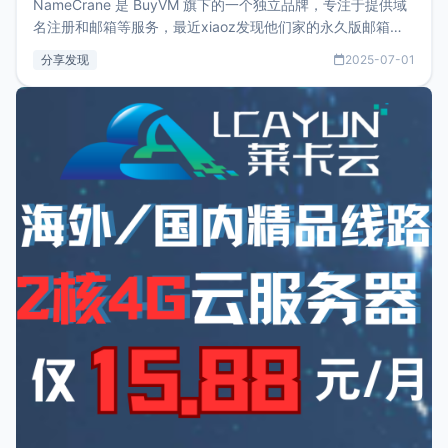
NameCrane 是 BuyVM 旗下的一个独立品牌，专注于提供域
名注册和邮箱等服务，最近xiaoz发现他们家的永久版邮箱服
务只要75美元，价格方面比较有优势。如果你正需要一个靠谱
分享发现
2025-07-01
又实惠的域名邮箱，不妨尝试一下 NameCrane。注册
NameCraneNameCrane不支持直接注册，必须要购买