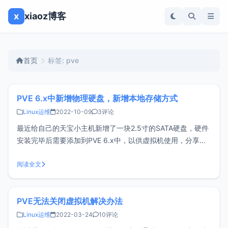
x
xiaoz博客
首页
标签: pve
PVE 6.x中新增物理硬盘，新增本地存储方式
Linux运维
2022-10-09
3评论
最近给自己的天宝小主机新增了一块2.5寸的SATA硬盘，硬件
安装完毕后需要添加到PVE 6.x中，以供虚拟机使用，分享下
大致的操作方法。创建LVM物理卷和卷组首先通过fdisk -l命令
找到您新增的硬盘，比如我这里是/dev/sda接下来将这块硬盘
阅读全文
进行分区，执行命令：fdisk /dev/sda，输
PVE无法关闭虚拟机解决办法
Linux运维
2022-03-24
10评论